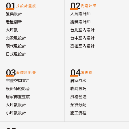
01
02
找設計靈感
找設計師
獲獎設計
人氣設計師
老屋翻新
獲獎設計師
大坪數
台北室內設計
北歐風設計
台中室內設計
現代風設計
高雄室內設計
日式風設計
03
04
看精彩影音
讀專欄
完整空間實走
居家風水
設計師短影音
收納技巧
居家佈置靈感
風格營造
大坪數設計
預算分配
小坪數設計
施工流程