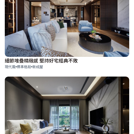
細節堆疊精緻感 堅持好宅經典不敗
現代風
標準格局
新成屋