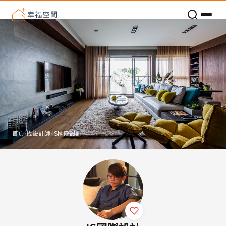
老屋預算分配與高 CP 值煥新術
首頁
›
找設計師
›
IS國際設計