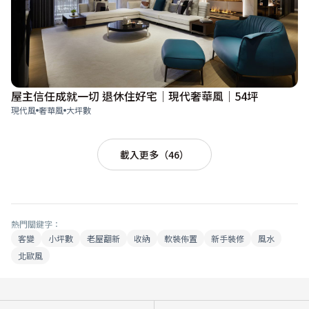
屋主信任成就一切 退休住好宅│現代奢華風│54坪
現代風
奢華風
大坪數
載入更多（46）
熱門關鍵字：
客變
小坪數
老屋翻新
收納
軟裝佈置
新手裝修
風水
北歐風