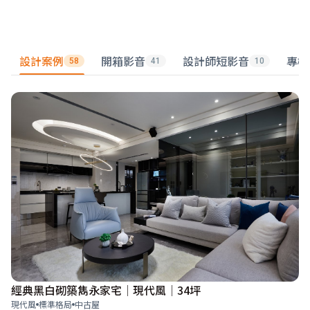
設計案例
開箱影音
設計師短影音
專欄
58
41
10
經典黑白砌築雋永家宅│現代風│34坪
現代風
標準格局
中古屋