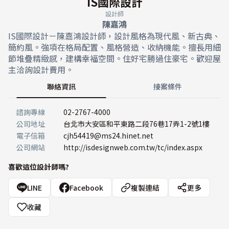
IS國際設計
設計師
陳嘉鴻
IS國際設計－陳嘉鴻設計師，設計風格為現代風、新古典、
簡約風。強項在格局配置、風格營造、收納機能。擅長用細
節堆疊精緻感，建構幸福空間。住好宅勝過住豪宅。歡迎屋
主洽詢設計費用。
聯絡資訊
接案條件
諮詢專線
02-2767-4000
公司地址
台北市大安區和平東路二段76巷17弄1-2號1樓
電子信箱
cjh54419@ms24.hinet.net
公司網站
http://isdesignweb.com.tw/tc/index.aspx
喜歡這位設計師嗎?
LINE
Facebook
複製連結
更多
收藏