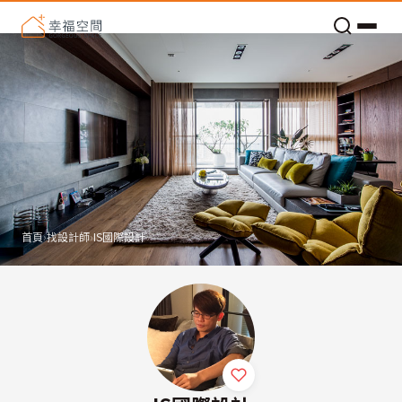
老屋預算分配與高 CP 值煥新術
首頁
›
找設計師
›
IS國際設計