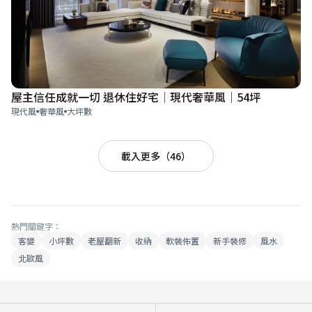
屋主信任成就一切 退休住好宅│現代奢華風│54坪
現代風
奢華風
大坪數
載入更多（46）
熱門關鍵字：
客變
小坪數
老屋翻新
收納
軟裝佈置
新手裝修
風水
北歐風