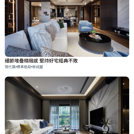
細節堆疊精緻感 堅持好宅經典不敗
現代風
標準格局
新成屋