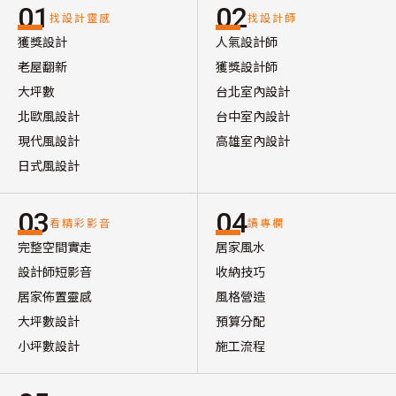
01
02
找設計靈感
找設計師
獲獎設計
人氣設計師
老屋翻新
獲獎設計師
大坪數
台北室內設計
北歐風設計
台中室內設計
現代風設計
高雄室內設計
日式風設計
03
04
看精彩影音
讀專欄
完整空間實走
居家風水
設計師短影音
收納技巧
居家佈置靈感
風格營造
大坪數設計
預算分配
小坪數設計
施工流程