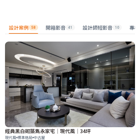
設計案例
開箱影音
設計師短影音
專欄
58
41
10
經典黑白砌築雋永家宅│現代風│34坪
現代風
標準格局
中古屋