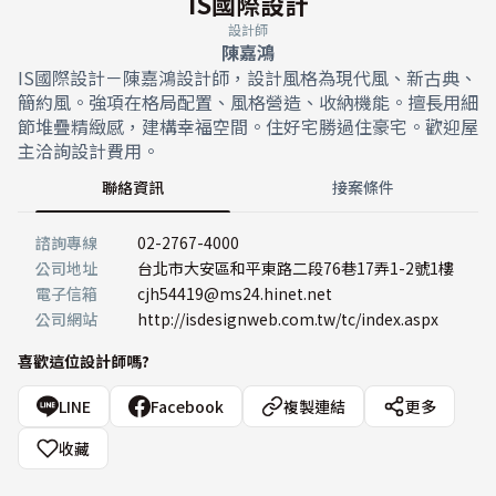
IS國際設計
設計師
陳嘉鴻
IS國際設計－陳嘉鴻設計師，設計風格為現代風、新古典、
簡約風。強項在格局配置、風格營造、收納機能。擅長用細
節堆疊精緻感，建構幸福空間。住好宅勝過住豪宅。歡迎屋
主洽詢設計費用。
聯絡資訊
接案條件
諮詢專線
02-2767-4000
公司地址
台北市大安區和平東路二段76巷17弄1-2號1樓
電子信箱
cjh54419@ms24.hinet.net
公司網站
http://isdesignweb.com.tw/tc/index.aspx
喜歡這位設計師嗎?
LINE
Facebook
複製連結
更多
收藏