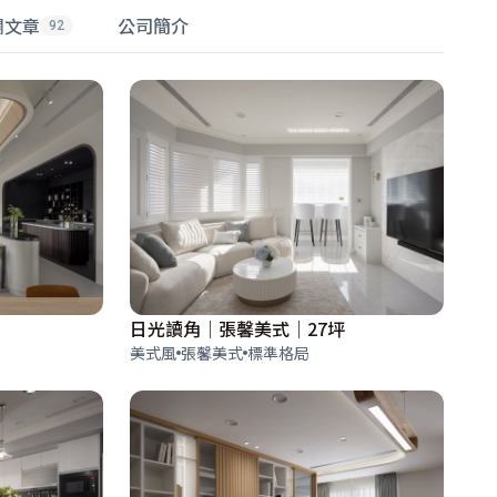
欄文章
公司簡介
92
日光讀角│張馨美式│27坪
美式風
張馨美式
標準格局