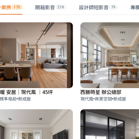
計案例
開箱影音
設計師短影音
專
170
218
79
西勝時星 辦公總部
暖 安居｜現代風 ｜45坪
現代風
商業空間
新成屋
標準格局
新成屋