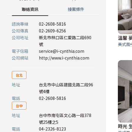
聯絡資訊
接案條件
諮詢專線
02-2608-5816
公司傳真
02-2609-6256
溫馨 
公司地址
新北市林口區仁愛路二段690
號
美式風
電子信箱
service@i-cynthia.com
公司網站
http://www.i-cynthia.com
台北
地址
台北市中山區建國北路二段96
號4樓
電話
02-2608-5816
台中
地址
台中市南屯區文心路一段378
號25樓之5
時光 
電話
04-2326-8123