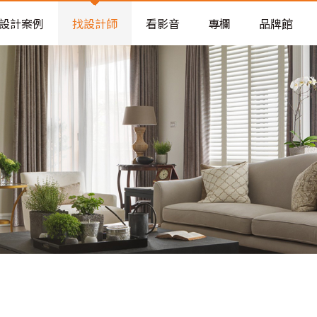
老屋預算分配與高 CP 值煥新術
設計案例
找設計師
看影音
專欄
品牌館