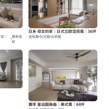
日系 母女的家｜日式北歐混搭風｜56坪
子家：
標準格
混搭風
日式風
北歐風
局
獨享 童話圓舞曲｜美式風｜64坪