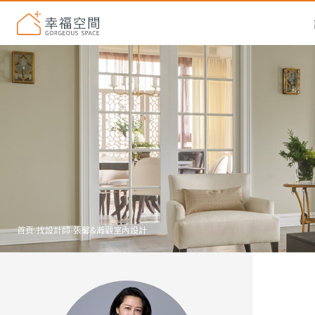
首頁
›
找設計師
›
張馨&瀚觀室內設計