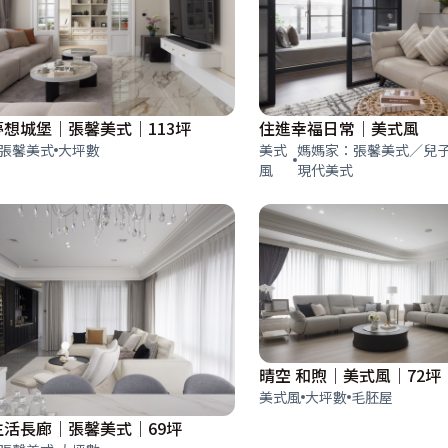
夢想城堡｜張馨美式｜113坪
住進幸福日常｜美式風
張馨美式
大坪數
美式
媽媽家：張馨美式／兒
風
現代美式
晴空 和煦｜美式風｜72坪
美式風
大坪數
毛胚屋
生活長廊｜張馨美式｜69坪