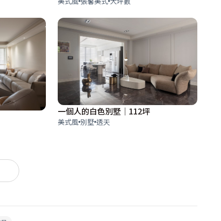
美式風
張馨美式
大坪數
一個人的白色別墅｜112坪
美式風
別墅
透天
）