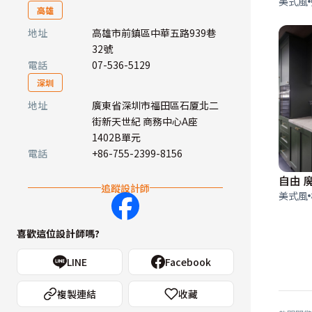
美式風
高雄
地址
高雄市前鎮區中華五路939巷
32號
電話
07-536-5129
深圳
地址
廣東省深圳市福田區石厦北二
街新天世紀 商務中心A座
1402B單元
電話
+86-755-2399-8156
自由 
追蹤設計師
美式風
喜歡這位設計師嗎?
LINE
Facebook
複製連結
收藏