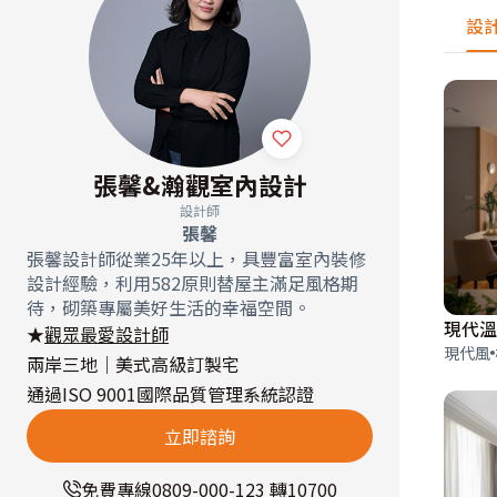
設
張馨&瀚觀室內設計
設計師
張馨
張馨設計師從業25年以上，具豐富室內裝修
設計經驗，利用582原則替屋主滿足風格期
待，砌築專屬美好生活的幸福空間。
現代溫
★
觀眾最愛設計師
現代風
兩岸三地｜美式高級訂製宅
通過ISO 9001國際品質管理系統認證
立即諮詢
免費專線
0809-000-123 轉10700