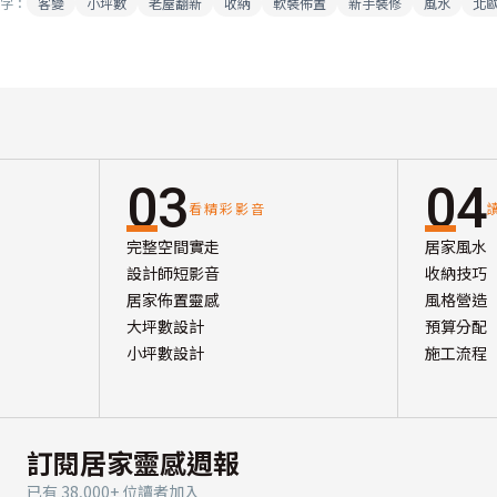
字：
客變
小坪數
老屋翻新
收納
軟裝佈置
新手裝修
風水
北
03
04
看精彩影音
完整空間實走
居家風水
設計師短影音
收納技巧
居家佈置靈感
風格營造
大坪數設計
預算分配
小坪數設計
施工流程
訂閱居家靈感週報
已有 38,000+ 位讀者加入