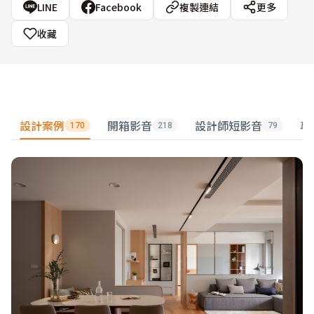
LINE
Facebook
複製連結
更多
收藏
設計案例
開箱影音
設計師短影音
專
170
218
79