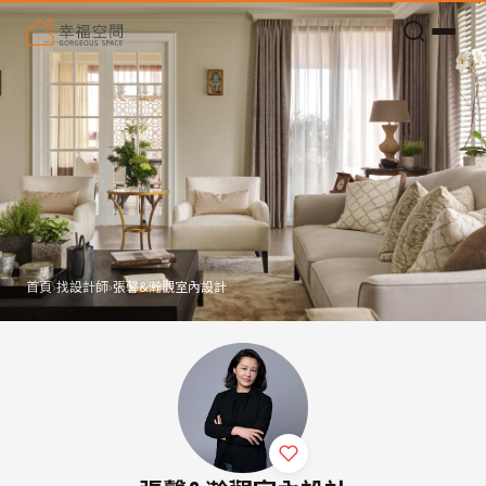
老屋預算分配與高 CP 值煥新術
首頁
›
找設計師
›
張馨&瀚觀室內設計