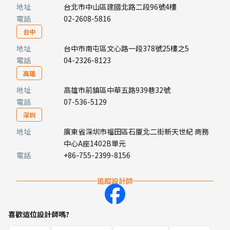
地址
台北市中山區建國北路二段96號4樓
電話
02-2608-5816
台中
地址
台中市南屯區文心路一段378號25樓之5
電話
04-2326-8123
高雄
地址
高雄市前鎮區中華五路939巷32號
電話
07-536-5129
深圳
地址
廣東省深圳市福田區石厦北二街新天世紀 商務
中心A座1402B單元
電話
+86-755-2399-8156
追蹤設計師
喜歡這位設計師嗎?