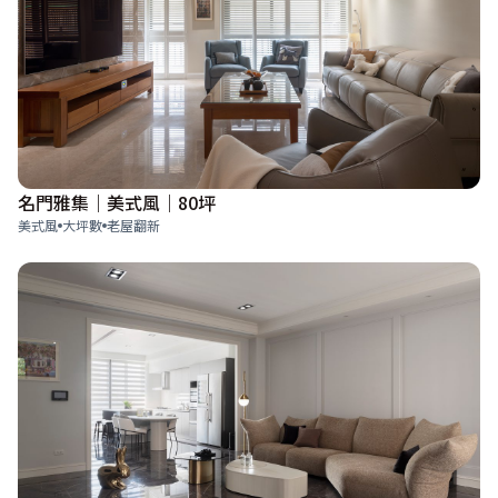
名門雅集｜美式風｜80坪
美式風
大坪數
老屋翻新