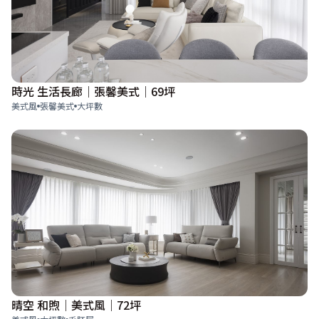
時光 生活長廊｜張馨美式｜69坪
美式風
張馨美式
大坪數
晴空 和煦｜美式風｜72坪