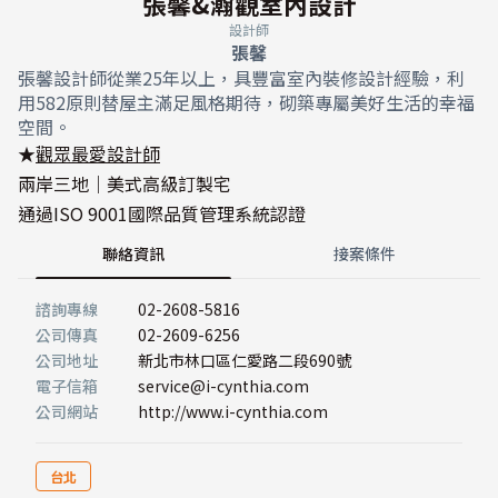
張馨&瀚觀室內設計
設計師
張馨
張馨設計師從業25年以上，具豐富室內裝修設計經驗，利
用582原則替屋主滿足風格期待，砌築專屬美好生活的幸福
空間。
★
觀眾最愛設計師
兩岸三地｜美式高級訂製宅
通過ISO 9001國際品質管理系統認證
聯絡資訊
接案條件
諮詢專線
02-2608-5816
公司傳真
02-2609-6256
公司地址
新北市林口區仁愛路二段690號
電子信箱
service@i-cynthia.com
公司網站
http://www.i-cynthia.com
台北