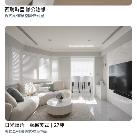
西勝時星 辦公總部
現代風
商業空間
新成屋
日光讀角│張馨美式│27坪
美式風
張馨美式
標準格局