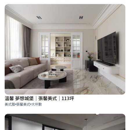
溫馨 夢想城堡｜張馨美式｜113坪
美式風
張馨美式
大坪數