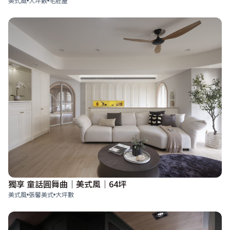
美式風
大坪數
毛胚屋
獨享 童話圓舞曲｜美式風｜64坪
美式風
張馨美式
大坪數