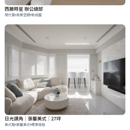
西勝時星 辦公總部
現代風
商業空間
新成屋
日光讀角│張馨美式│27坪
美式風
張馨美式
標準格局