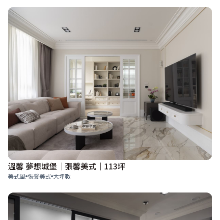
溫馨 夢想城堡｜張馨美式｜113坪
美式風
張馨美式
大坪數