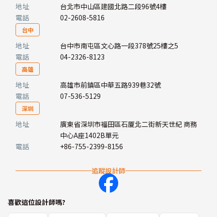
地址
台北市中山區建國北路二段96號4樓
電話
02-2608-5816
台中
地址
台中市南屯區文心路一段378號25樓之5
電話
04-2326-8123
高雄
地址
高雄市前鎮區中華五路939巷32號
電話
07-536-5129
深圳
地址
廣東省深圳市福田區石厦北二街新天世紀 商務
中心A座1402B單元
電話
+86-755-2399-8156
追蹤設計師
喜歡這位設計師嗎?