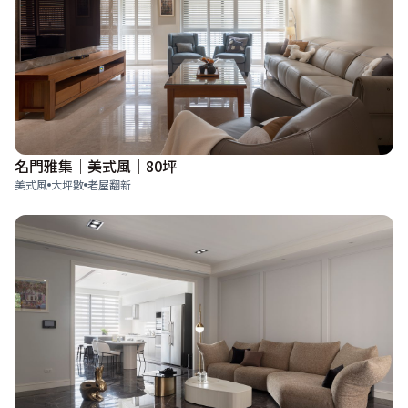
名門雅集｜美式風｜80坪
美式風
大坪數
老屋翻新