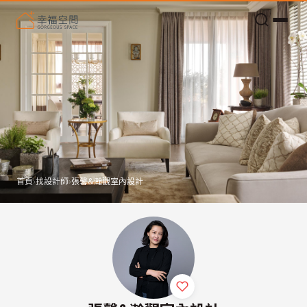
老屋預算分配與高 CP 值煥新術
首頁
›
找設計師
›
張馨&瀚觀室內設計