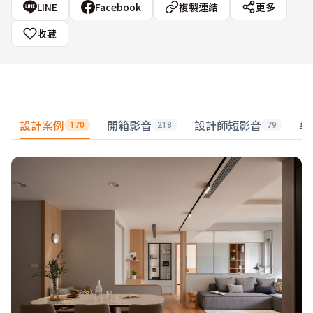
LINE
Facebook
複製連結
更多
收藏
設計案例
開箱影音
設計師短影音
專
170
218
79