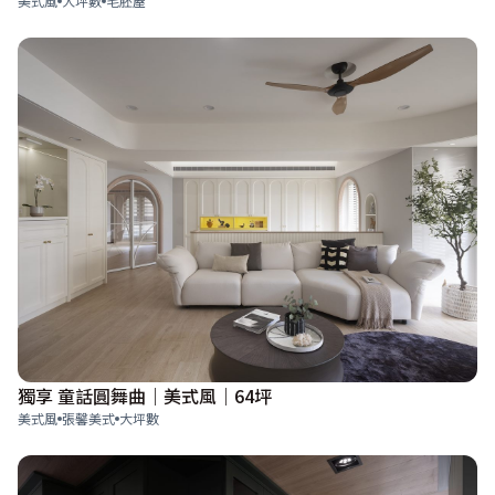
美式風
大坪數
毛胚屋
獨享 童話圓舞曲｜美式風｜64坪
美式風
張馨美式
大坪數