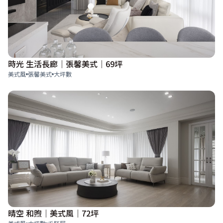
時光 生活長廊｜張馨美式｜69坪
美式風
張馨美式
大坪數
晴空 和煦｜美式風｜72坪