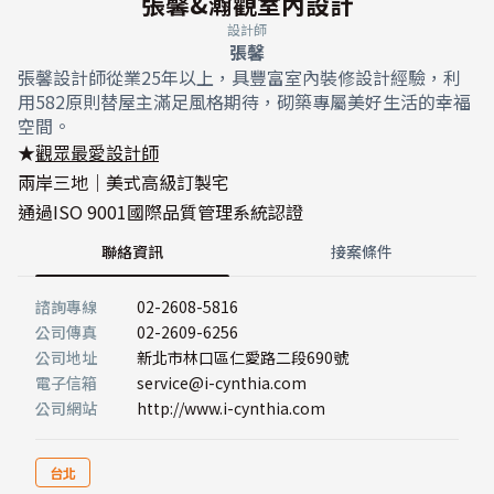
張馨&瀚觀室內設計
設計師
張馨
張馨設計師從業25年以上，具豐富室內裝修設計經驗，利
用582原則替屋主滿足風格期待，砌築專屬美好生活的幸福
空間。
★
觀眾最愛設計師
兩岸三地｜美式高級訂製宅
通過ISO 9001國際品質管理系統認證
聯絡資訊
接案條件
諮詢專線
02-2608-5816
公司傳真
02-2609-6256
公司地址
新北市林口區仁愛路二段690號
電子信箱
service@i-cynthia.com
公司網站
http://www.i-cynthia.com
台北