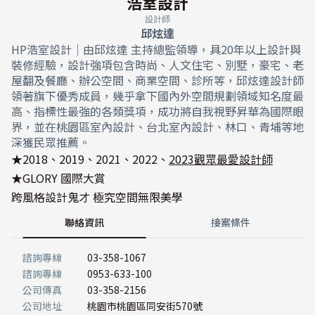
浩室設計
設計師
邱炫達
HP浩室設計｜由邱炫達 主持總監領導，具20年以上設計與
裝修經驗，設計強項包含時尚、人文住宅、別墅，豪宅、老
屋翻及餐廳、辦公空間、商業空間、診所等，邱炫達設計師
領著旗下優秀成員，幾乎拿下國內外空間規劃領域知名度最
高、指標性最強的各類獎項，成功將自我視野昇華為國際眼
界，並在桃園區室內設計、台北室內設計、林口、青埔等地
深獲民眾推薦。
★2018、2019、2021、2022、
2023觀眾最愛設計師
★GLORY 國際大賞
跨風格設計鬼才 極究空間無限美學
聯絡資訊
接案條件
諮詢專線
03-358-1067
諮詢專線
0953-633-100
公司傳真
03-358-2156
公司地址
桃園市桃園區同安街570號