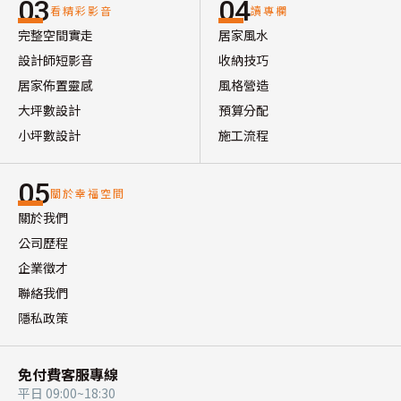
03
04
看精彩影音
讀專欄
完整空間實走
居家風水
設計師短影音
收納技巧
居家佈置靈感
風格營造
大坪數設計
預算分配
小坪數設計
施工流程
05
關於幸福空間
關於我們
公司歷程
企業徵才
聯絡我們
隱私政策
免付費客服專線
平日 09:00~18:30