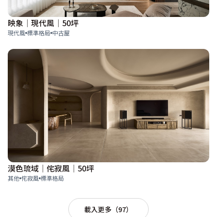
映象│現代風│50坪
現代風
標準格局
中古屋
漠色琉域│侘寂風│50坪
其他
侘寂風
標準格局
載入更多（97）