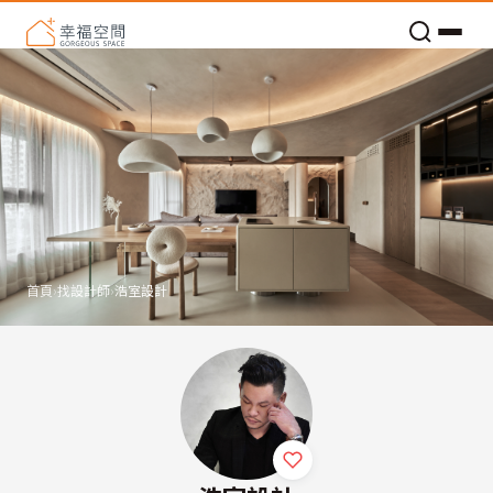
老屋預算分配與高 CP 值煥新術
首頁
›
找設計師
›
浩室設計