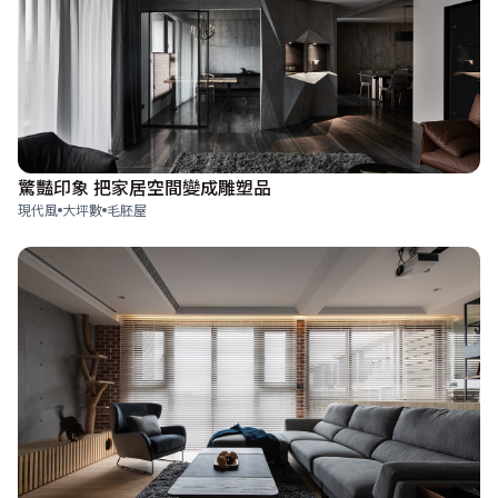
驚豔印象 把家居空間變成雕塑品
現代風
大坪數
毛胚屋