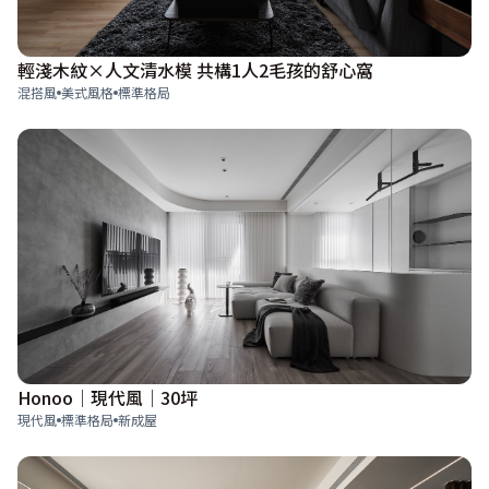
輕淺木紋×人文清水模 共構1人2毛孩的舒心窩
混搭風
美式風格
標準格局
Honoo│現代風│30坪
現代風
標準格局
新成屋