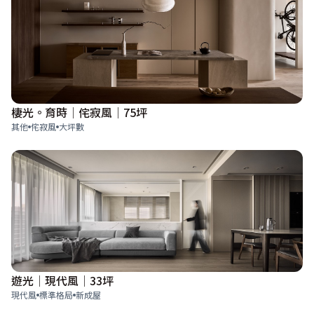
棲光。育時│侘寂風│75坪
其他
侘寂風
大坪數
遊光│現代風│33坪
現代風
標準格局
新成屋