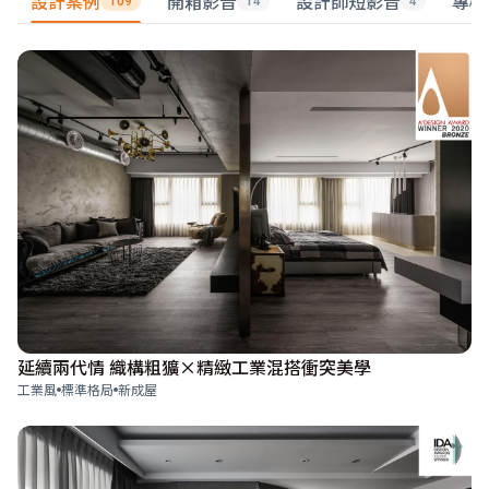
設計案例
開箱影音
設計師短影音
專欄
109
14
4
延續兩代情 織構粗獷×精緻工業混搭衝突美學
工業風
標準格局
新成屋