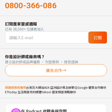
0800-366-086
訂閱居家靈感週報
已有 38,000+ 位讀者加入
訂閱
你是設計師或廠商嗎？
建立設計師或品牌檔案 · 刊登案例 · 接受諮詢
廣告合作
媒體報導與獲獎
台灣百大網站
ADA 亞洲設計獎主辦單位
Google 優質合作夥伴
ETtoday 生活頻道特約媒體
Yahoo! 居家頻道策略夥伴
在 Podcast 收聽幸福空間