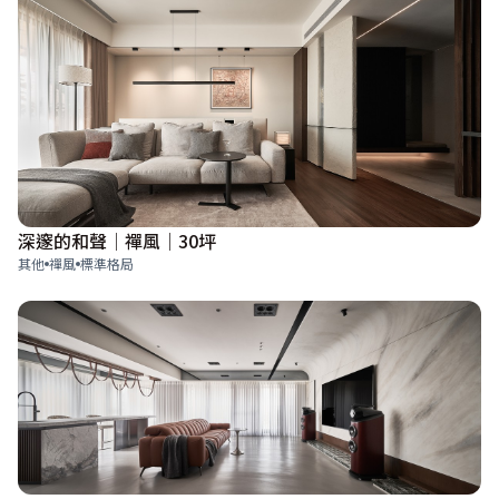
深邃的和聲│禪風│30坪
其他
禪風
標準格局