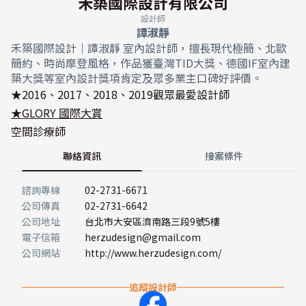
禾築國際設計有限公司
設計師
譚淑靜
禾築國際設計｜譚淑靜 室內設計師，擅長現代極簡、北歐
簡約、時尚摩登風格，作品獲臺灣TID大獎、德國IF室內建
築大獎等室內設計獎項肯定及眾多業主口碑好評價。
★2016、2017、2018、2019觀眾最愛設計師
★GLORY 國際大賞
空間診療師
聯絡資訊
接案條件
諮詢專線
02-2731-6671
公司傳真
02-2731-6642
公司地址
台北市大安區濟南路三段9號5樓
電子信箱
herzudesign@gmail.com
公司網站
http://www.herzudesign.com/
追蹤設計師