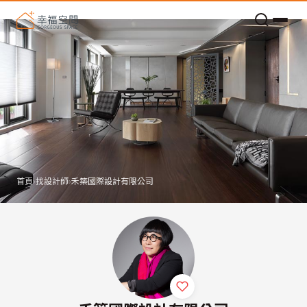
老屋預算分配與高 CP 值煥新術
首頁
›
找設計師
›
禾築國際設計有限公司