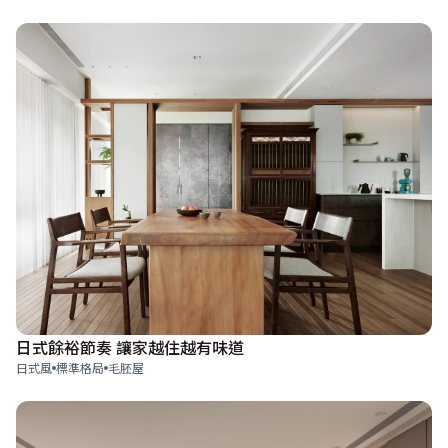
日式餘裕節奏 讓家越住越有味道
日式風
標準格局
毛胚屋