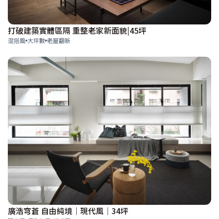
打破建築實體區隔 重整老家新面貌|45坪
混搭風
大坪數
老屋翻新
廣浩穹蒼 自由純境｜現代風｜34坪