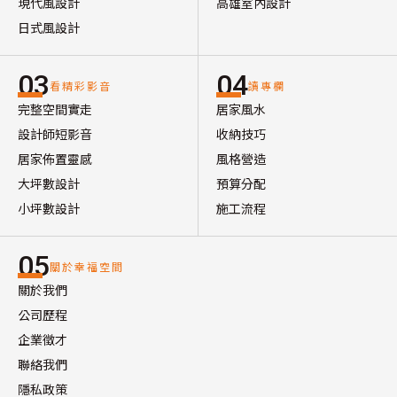
現代風設計
高雄室內設計
日式風設計
03
04
看精彩影音
讀專欄
完整空間實走
居家風水
設計師短影音
收納技巧
居家佈置靈感
風格營造
大坪數設計
預算分配
小坪數設計
施工流程
05
關於幸福空間
關於我們
公司歷程
企業徵才
聯絡我們
隱私政策