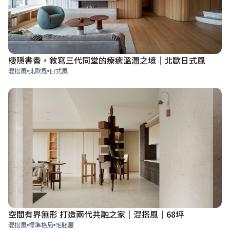
棲隱書香，敘寫三代同堂的療癒溫潤之境│北歐日式風
混搭風
北歐風
日式風
空間有界無形 打造兩代共融之家｜混搭風｜68坪
混搭風
標準格局
毛胚屋