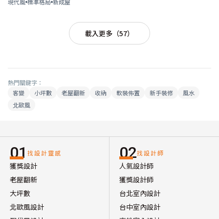
現代風
標準格局
新成屋
載入更多（57）
熱門關鍵字：
客變
小坪數
老屋翻新
收納
軟裝佈置
新手裝修
風水
北歐風
01
02
找設計靈感
找設計師
獲獎設計
人氣設計師
老屋翻新
獲獎設計師
大坪數
台北室內設計
北歐風設計
台中室內設計