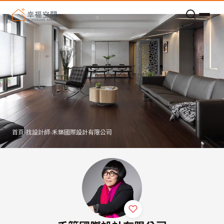
老屋預算分配與高 CP 值煥新術
首頁
›
找設計師
›
禾築國際設計有限公司