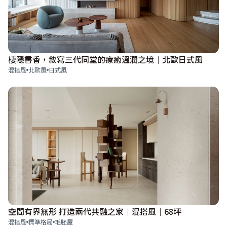
棲隱書香，敘寫三代同堂的療癒溫潤之境│北歐日式風
混搭風
北歐風
日式風
空間有界無形 打造兩代共融之家｜混搭風｜68坪
混搭風
標準格局
毛胚屋