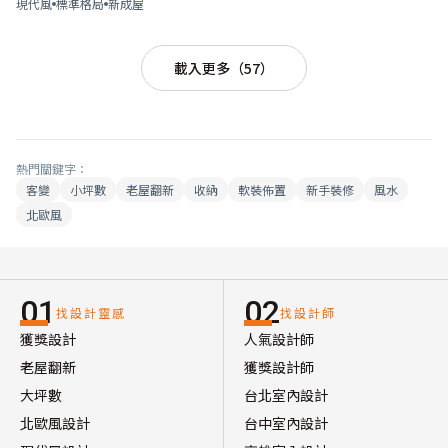
現代風
標準格局
新成屋
載入更多（57）
熱門關鍵字：
客變
小坪數
老屋翻新
收納
軟裝佈置
新手裝修
風水
北歐風
01
02
找設計靈感
找設計師
獲獎設計
人氣設計師
老屋翻新
獲獎設計師
大坪數
台北室內設計
北歐風設計
台中室內設計