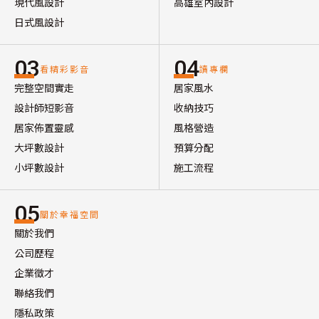
現代風設計
高雄室內設計
日式風設計
03
04
看精彩影音
讀專欄
完整空間實走
居家風水
設計師短影音
收納技巧
居家佈置靈感
風格營造
大坪數設計
預算分配
小坪數設計
施工流程
05
關於幸福空間
關於我們
公司歷程
企業徵才
聯絡我們
隱私政策