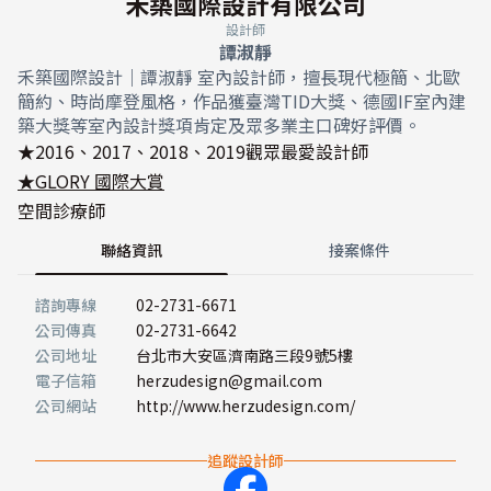
禾築國際設計有限公司
設計師
譚淑靜
禾築國際設計｜譚淑靜 室內設計師，擅長現代極簡、北歐
簡約、時尚摩登風格，作品獲臺灣TID大獎、德國IF室內建
築大獎等室內設計獎項肯定及眾多業主口碑好評價。
★2016、2017、2018、2019觀眾最愛設計師
★GLORY 國際大賞
空間診療師
聯絡資訊
接案條件
諮詢專線
02-2731-6671
公司傳真
02-2731-6642
公司地址
台北市大安區濟南路三段9號5樓
電子信箱
herzudesign@gmail.com
公司網站
http://www.herzudesign.com/
追蹤設計師