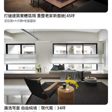
打破建築實體區隔 重整老家新面貌|45坪
混搭風
大坪數
老屋翻新
廣浩穹蒼 自由純境｜現代風｜34坪