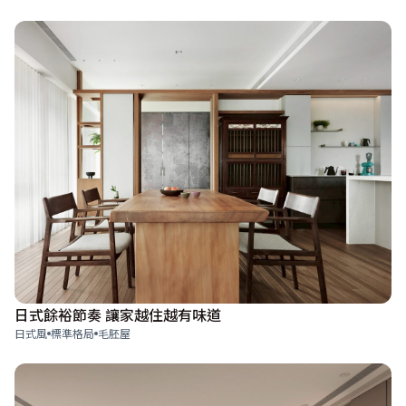
日式餘裕節奏 讓家越住越有味道
日式風
標準格局
毛胚屋