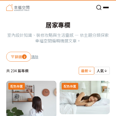
老屋預算分配與高 CP 值煥新術
居家專欄
室內設計知識、裝修攻略與生活靈感 — 依主題分類探索
幸福空間編輯精選文章。
篩選
清除
2
共
234
篇專欄
最新
人氣
配色佈置
配色佈置