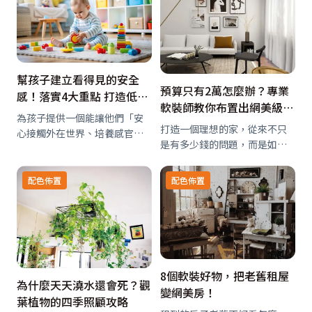
間的「質感」。 光滑與粗糙、
此時，材質便成了色彩的延伸
啞光與鏡面，不同表面所創造
語彙。
的層次，就像音樂…
幫孩子建立看得見的安全
預算只有2萬怎麼辦？專業
感！落實4大重點 打造低刺
軟裝師教你布置出網美級的
激、易理解的生活環境
為孩子提供一個能讓他們「安
家
打造一個理想的家，從來不只
心接觸外在世界、培養感官辨
是有多少錢的問題，而是如何
識能力」，並且能「自然活動
分配資源的藝術。每個人心中
身體」的環境，是很重要的一
都有對家的想像，但現實中，
件事。那麼，該如何打造出這
配色佈置
配色佈置
預算往往先於夢想成為我們的
種「低刺激」且「容易理解」
第一道框架。與其感嘆資源有
的環境呢？
限，不如學會如何用有限創造
出無限的可能。 預…
8個軟裝好物，把老舊租屋
為什麼天天澆水還會死？觀
變網美房！
葉植物的四季照顧攻略