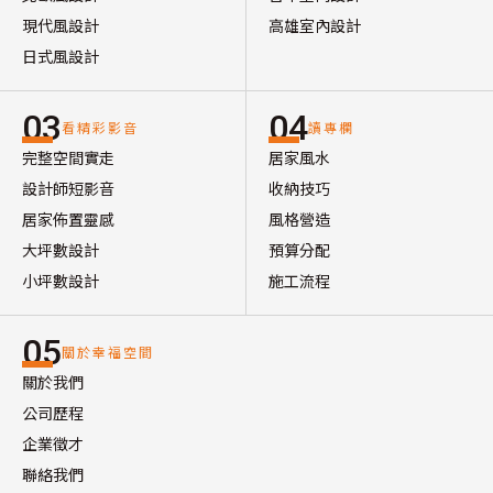
現代風設計
高雄室內設計
日式風設計
03
04
看精彩影音
讀專欄
完整空間實走
居家風水
設計師短影音
收納技巧
居家佈置靈感
風格營造
大坪數設計
預算分配
小坪數設計
施工流程
05
關於幸福空間
關於我們
公司歷程
企業徵才
聯絡我們