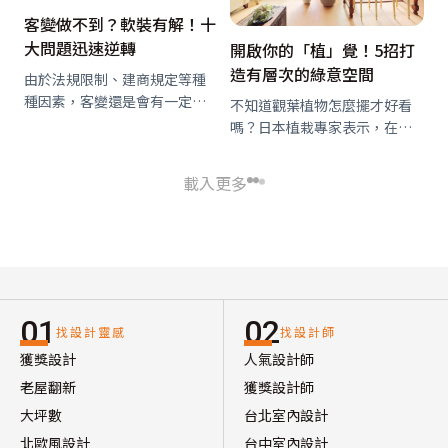
客變做不到？軟裝有解！十
大問題迅速逆轉
開啟你的「植」覺！5招打
造有層次的綠意空間
由於法規限制、建商規定等種
種因素，客變還是會有一定的
不知道觀葉植物怎麼擺才好看
範圍限制；當需求無法在客變
嗎？日本植栽專家表示，在簡
階段解決，不妨透過軟裝加以
約自然風格的室內擺放觀葉植
改善。以下彙整幾個常見的軟
物，關鍵在於「擺放位置」與
載入更多
裝改善手法：
「展示方式」
01
02
找設計靈感
找設計師
獲獎設計
人氣設計師
老屋翻新
獲獎設計師
大坪數
台北室內設計
北歐風設計
台中室內設計