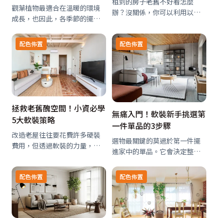
租到的房子老舊不好看怎麼
觀葉植物最適合在溫暖的環境
辦？沒關係，你可以利用以下8
成長，也因此，各季節的擺放
種軟裝小物修飾空間，讓生活
位置與照護方式會略有不同。
品質直接升級！
請參考下方資料，依照季節與
配色佈置
配色佈置
實際氣候調整照顧方法。
拯救老舊醜空間！小資必學
無痛入門！軟裝新手挑選第
5大軟裝策略
一件單品的3步驟
改造老屋往往要花費許多硬裝
選物最關鍵的莫過於第一件擺
費用，但透過軟裝的力量，其
進家中的單品。它會決定整體
實就能大幅提升空間質感與魅
空間的基調，並牽動所有的搭
力了！以下就彙整5個翻轉老屋
配與思考。那麼，新手該如何
配色佈置
配色佈置
的超實用軟裝手法。
挑選至關重要的「第一件」單
品呢？請跟著以下三步驟找到
專屬於你的單品吧！