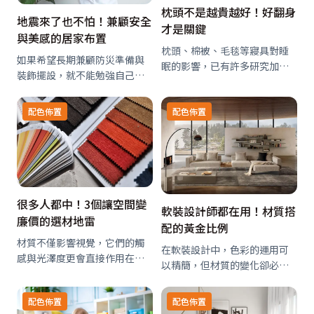
枕頭不是越貴越好！好翻身
地震來了也不怕！兼顧安全
才是關鍵
與美感的居家布置
枕頭、棉被、毛毯等寢具對睡
如果希望長期兼顧防災準備與
眠的影響，已有許多研究加以
裝飾擺設，就不能勉強自己將
驗證。其中枕頭的影響尤其明
兩邊做到完美，只要達成適度
顯，所謂「換了枕頭就睡不
的減災效果就可以了。舉例來
配色佈置
配色佈置
著」，說的正是這個道理。
說，即使想在高處裝飾物品，
只要物品夠輕就沒有太大問
題；妥善挑選裝飾的位置，就
算擺上盤子風險也不大…
很多人都中！3個讓空間變
軟裝設計師都在用！材質搭
廉價的選材地雷
配的黃金比例
材質不僅影響視覺，它們的觸
在軟裝設計中，色彩的運用可
感與光澤度更會直接作用在身
以精簡，但材質的變化卻必須
體感知上。當手掌滑過桌面、
豐富。當空間以低飽和或統一
腳踩上地毯、眼睛捕捉到反光
色系為主時，如果缺少材質層
配色佈置
配色佈置
細節時，你感受到的，就是空
次，就容易流於平淡或單調。