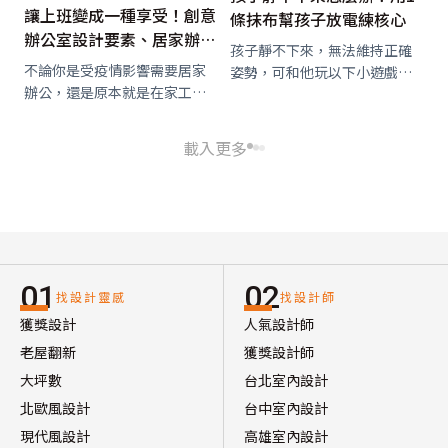
讓上班變成一種享受！創意
條抹布幫孩子放電練核心
辦公室設計要素、居家辦公
孩子靜不下來，無法維持正確
好點子、風水眉角一次看
不論你是受疫情影響需要居家
姿勢，可和他玩以下小遊戲，
辦公，還是原本就是在家工作
幫助他消耗精力，同時強化他
者，抑或者未來打算在家創
的身體核心。
業，有個舒適、能好好處理公
載入更多
事的場所是很重要的，《幸福
空間》就從空間、功能、身心
理等方面，提供你打造居家辦
公室的靈感。
01
02
找設計靈感
找設計師
獲獎設計
人氣設計師
老屋翻新
獲獎設計師
大坪數
台北室內設計
北歐風設計
台中室內設計
現代風設計
高雄室內設計