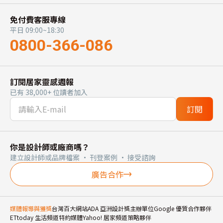
免付費客服專線
平日 09:00~18:30
0800-366-086
訂閱居家靈感週報
已有 38,000+ 位讀者加入
訂閱
你是設計師或廠商嗎？
建立設計師或品牌檔案 · 刊登案例 · 接受諮詢
廣告合作
媒體報導與獲獎
台灣百大網站
ADA 亞洲設計獎主辦單位
Google 優質合作夥伴
ETtoday 生活頻道特約媒體
Yahoo! 居家頻道策略夥伴