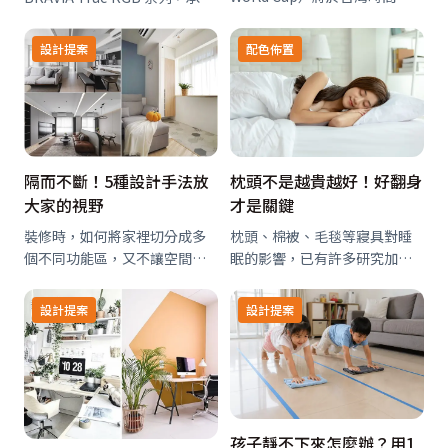
6/12正式開踢，想和親友一起
將影院級視聽享受帶到家中
在家守著轉播、為喜歡的球隊
(Cinema Is Coming Home)的
設計提案
配色佈置
熱血應援，除了零食飲品要準
核心理念，包含旗艦級BRAVIA
備好，燈光、沙發邊小物與好
9 II 以及高階款BR…
拿取的補給，也能讓觀賽時
光…
隔而不斷！5種設計手法放
枕頭不是越貴越好！好翻身
大家的視野
才是關鍵
裝修時，如何將家裡切分成多
枕頭、棉被、毛毯等寢具對睡
個不同功能區，又不讓空間顯
眠的影響，已有許多研究加以
得狹窄壓迫，是許多屋主會面
驗證。其中枕頭的影響尤其明
臨的課題。面對此問題，橙杺
顯，所謂「換了枕頭就睡不
設計提案
設計提案
設計鄧天杰設計師藉由5種設計
著」，說的正是這個道理。
手法，巧妙界定場域，同時保
有屋主想要的開闊感，任陽光
恣意穿梭於室，陪…
孩子靜不下來怎麼辦？用1