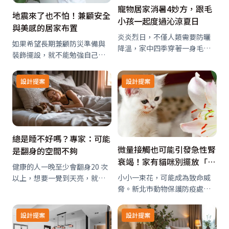
寵物居家消暑4妙方，跟毛
地震來了也不怕！兼顧安全
小孩一起度過沁涼夏日
與美感的居家布置
炎炎烈日，不僅人類需要防曬
如果希望長期兼顧防災準備與
降溫，家中四季穿著一身毛衣
裝飾擺設，就不能勉強自己將
的毛小孩當然更要注意！尤其
兩邊做到完美，只要達成適度
狗狗的體溫又比人類高出2℃，
的減災效果就可以了。舉例來
設計提案
設計提案
在台灣夏天高溫悶熱的環境
說，即使想在高處裝飾物品，
下，若不小心中暑，可能導致
只要物品夠輕就沒有太大問
狗狗休克昏迷，甚至死亡！想
題；妥善挑選裝飾的位置，就
避免毛小孩體溫飆升…
算擺上盤子風險也不大…
總是睡不好嗎？專家：可能
微量接觸也可能引發急性腎
是翻身的空間不夠
衰竭！家有貓咪別擺放「這
健康的人一晚至少會翻身20 次
類鮮花」
小小一束花，可能成為致命威
以上，想要一覺到天亮，就必
脅。新北市動物保護防疫處提
須打造能自由翻身的睡眠環
醒，許多家庭常見的百合花對
境。
貓咪具有高度毒性，即使只是
設計提案
設計提案
微量接觸，也可能在短時間內