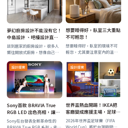
引發急性腎衰竭。對養貓家庭
而言，看似優雅的室內擺設，
其實可能隱藏致命風…
想要睡得好，臥室三大重點
夢幻廚房設計不能沒有它！
不可輕忽！
中島設計 、吧檯設計直接
加100分
想要睡得好，臥室的環境不可
談到居家的廚房設計，很多人
輕忽，尤其要注意室內的溫
嚮往開放式廚房，想像自己吃
度、溼度和照明。
著美味佳餚與家人圍聚一起，
洋溢幸福滿滿的氛圍。加上當
設計提案
設計提案
今國人飲食習慣的改變，以輕
食及少油煙的烹調方式已為趨
勢，所以，開放式廚房加上中
島吧檯的規劃，越來…
世界盃熱血開踢！IKEA把
Sony首款 BRAVIA True
客廳變成應援主場，足球迷
RGB LED 出色亮相，讓影
必收單品、居家看球好物一
院級的視聽感動在居家空間
2026年世界盃足球賽（FIFA
Sony在台發表全新革命性的
次備齊
裡精彩上演！
World Cup）將於台灣時間
BRAVIA True RGB 系列，承襲