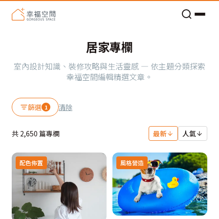
老屋預算分配與高 CP 值煥新術
居家專欄
室內設計知識、裝修攻略與生活靈感 — 依主題分類探索
幸福空間編輯精選文章。
篩選
清除
1
共
2,650
篇專欄
最新
人氣
配色佈置
風格營造