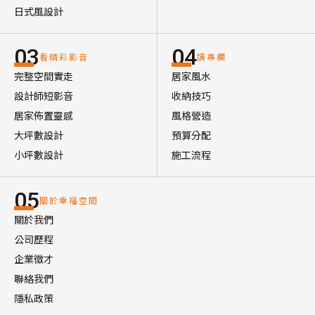
日式風設計
03
04
看精彩影音
讀專欄
完整空間實走
居家風水
設計師短影音
收納技巧
居家佈置靈感
風格營造
大坪數設計
預算分配
小坪數設計
施工流程
05
關於幸福空間
關於我們
公司歷程
企業徵才
聯絡我們
隱私政策