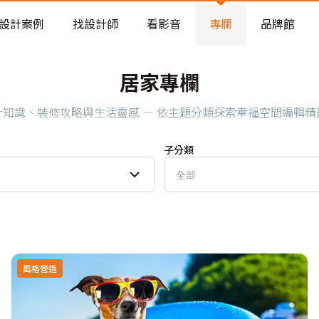
老屋預算分配與高 CP 值煥新術
設計案例
找設計師
看影音
專欄
品牌館
居家專欄
計知識、裝修攻略與生活靈感 — 依主題分類探索幸福空間編輯精
子分類
全部
風格營造