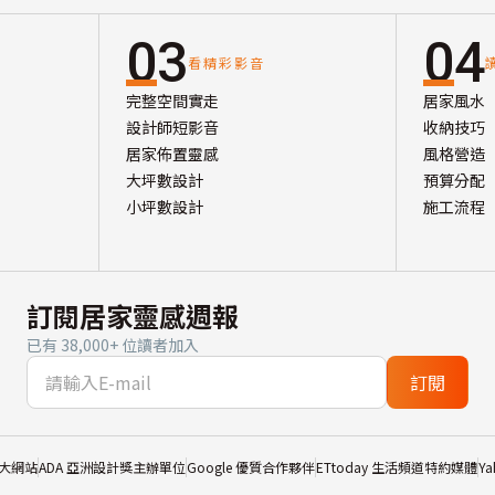
03
04
看精彩影音
完整空間實走
居家風水
設計師短影音
收納技巧
居家佈置靈感
風格營造
大坪數設計
預算分配
小坪數設計
施工流程
訂閱居家靈感週報
已有 38,000+ 位讀者加入
訂閱
大網站
ADA 亞洲設計獎主辦單位
Google 優質合作夥伴
ETtoday 生活頻道特約媒體
Y