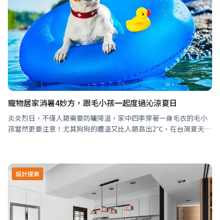
寵物居家消暑4妙方，跟毛小孩一起度過沁涼夏日
炎炎烈日，不僅人類需要防曬降溫，家中四季穿著一身毛衣的毛小
孩當然更要注意！尤其狗狗的體溫又比人類高出2℃，在台灣夏天高
溫悶熱的環境下，若不小心中暑，可能導致狗狗休克昏迷，甚至死
亡！想避免毛小孩體溫飆升…
設計提案