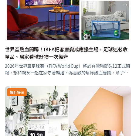
世界盃熱血開踢！IKEA把客廳變成應援主場，足球迷必收
單品、居家看球好物一次備齊
2026年世界盃足球賽（FIFA World Cup）將於台灣時間6/12正式開
踢，想和親友一起在家守著轉播、為喜歡的球隊熱血應援，除了零
食飲品要準備好，燈光、沙發邊小物與好拿取的補給，也能讓觀賽
時光…
設計提案