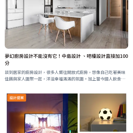
夢幻廚房設計不能沒有它！中島設計 、吧檯設計直接加100
分
談到居家的廚房設計，很多人嚮往開放式廚房，想像自己吃著美味
佳餚與家人圍聚一起，洋溢幸福滿滿的氛圍。加上當今國人飲食習
慣的改變，以輕食及少油煙的烹調方式已為趨勢，所以，開放式廚
房加上中島吧檯的規劃，越來…
設計提案