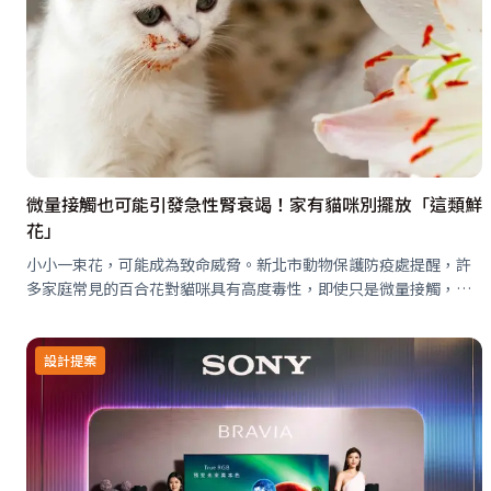
微量接觸也可能引發急性腎衰竭！家有貓咪別擺放「這類鮮
花」
小小一束花，可能成為致命威脅。新北市動物保護防疫處提醒，許
多家庭常見的百合花對貓咪具有高度毒性，即使只是微量接觸，也
可能在短時間內引發急性腎衰竭。對養貓家庭而言，看似優雅的室
內擺設，其實可能隱藏致命風…
設計提案