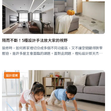
隔而不斷！5種設計手法放大家的視野
裝修時，如何將家裡切分成多個不同功能區，又不讓空間顯得狹窄
壓迫，是許多屋主會面臨的課題。面對此問題，橙杺設計鄧天杰設
計師藉由5種設計手法，巧妙界定場域，同時保有屋主想要的開闊
感，任陽光恣意穿梭於室，陪…
設計提案