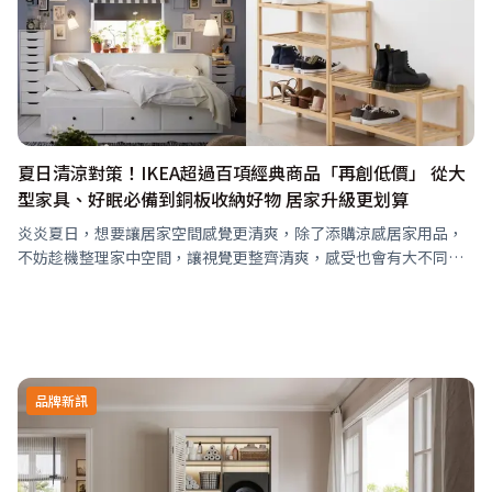
夏日清涼對策！IKEA超過百項經典商品「再創低價」 從大
型家具、好眠必備到銅板收納好物 居家升級更划算
炎炎夏日，想要讓居家空間感覺更清爽，除了添購涼感居家用品，
不妨趁機整理家中空間，讓視覺更整齊清爽，感受也會有大不同！
IKEA每年都會公布新一年再創低價的商品，透過設計優化、生產、
包裝與運送等各個環節的…
品牌新訊