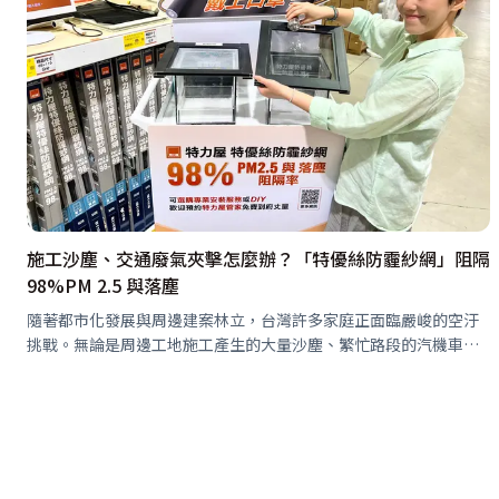
施工沙塵、交通廢氣夾擊怎麼辦？「特優絲防霾紗網」阻隔
98%PM 2.5 與落塵
隨著都市化發展與周邊建案林立，台灣許多家庭正面臨嚴峻的空汙
挑戰。無論是周邊工地施工產生的大量沙塵、繁忙路段的汽機車廢
氣，抑或是隨氣流襲來的境外霧霾等，都讓戶外髒空氣無孔不入。
許多民眾常面臨開窗通風卻導…