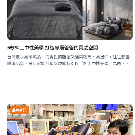
6款紳士中性美學 打造專屬爸爸的質感空間
台灣夏季氣候濕熱，而男性的體溫又通常較高、易出汗，往往影響
睡眠品質。日比家族今年父親節特別以「紳士中性美學」為題，融
合舒爽透氣的天然材質、精湛的紡織工藝與大器內斂的色彩，不僅
符合男性偏好的簡約風格，也…
品牌新訊