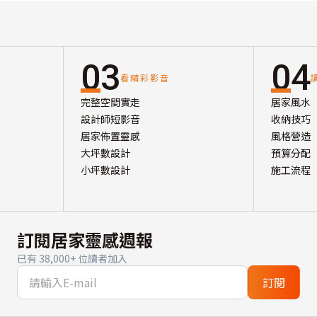
03
04
看精彩影音
完整空間實走
居家風水
設計師短影音
收納技巧
居家佈置靈感
風格營造
大坪數設計
預算分配
小坪數設計
施工流程
訂閱居家靈感週報
已有 38,000+ 位讀者加入
訂閱