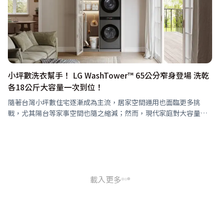
小坪數洗衣幫手！ LG WashTower™ 65公分窄身登場 洗乾
各18公斤大容量一次到位！
隨著台灣小坪數住宅逐漸成為主流，居家空間運用也面臨更多挑
戰，尤其陽台等家事空間也隨之縮減；然而，現代家庭對大容量洗
滌、精緻衣物護理的需求卻同步提升，為回應市場需求，LG 推出全
新「LG WashTow…
載入更多