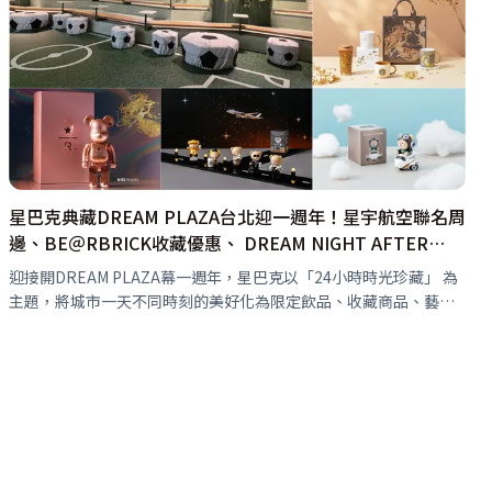
星巴克典藏DREAM PLAZA台北迎一週年！星宇航空聯名周
邊、BE＠RBRICK收藏優惠、 DREAM NIGHT AFTER
PARTY「城市樂未眠」三大活動登場
迎接開DREAM PLAZA幕一週年，星巴克以「24小時時光珍藏」 為
主題，將城市一天不同時刻的美好化為限定飲品、收藏商品、藝術
體驗及系列活動，希望每位造訪DREAM PLAZA的顧客，都能把屬
於自己…