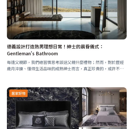
德義設計打造熟男理想日常！紳士的晨昏儀式：
Gentleman's Bathroom
每逢父親節，我們總習慣思考該送父親什麼禮物；然而，對於歷經
歲月淬鍊、懂得生活品味的成熟紳士而言，真正珍貴的，或許不是
物質，而是一處能讓身心沉澱、回歸自我的私享空間。
居家好物