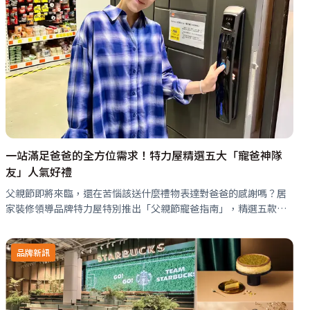
一站滿足爸爸的全方位需求！特力屋精選五大「寵爸神隊
友」人氣好禮
父親節即將來臨，還在苦惱該送什麼禮物表達對爸爸的感謝嗎？居
家裝修領導品牌特力屋特別推出「父親節寵爸指南」，精選五款兼
具實用性、舒適度與科技感的心坎禮。不論爸爸是忙碌的上班族、
熱愛戶外活動的活力派，還是…
品牌新訊