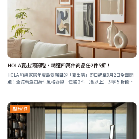
HOLA夏出清開跑，精選四萬件商品任2件5折！
HOLA 和樂家居年度最受矚目的「夏出清」即日起至9月2日全面開
跑！全館精選四萬件風格器物「任選 2 件（含以上）即享 5 折優
惠」，從自然純棉寢具、北歐設計花器及當代裝飾畫到日本美型便
當盒，全面打破…
品牌新訊