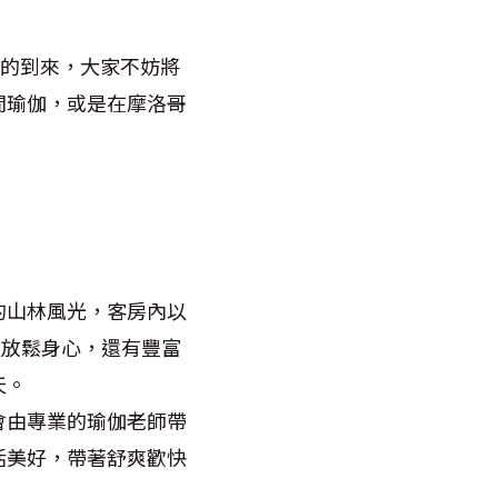
日的到來，大家不妨將
間瑜伽，或是在摩洛哥
。
的山林風光，客房內以
以放鬆身心，還有豐富
天。
會由專業的瑜伽老師帶
活美好，帶著舒爽歡快