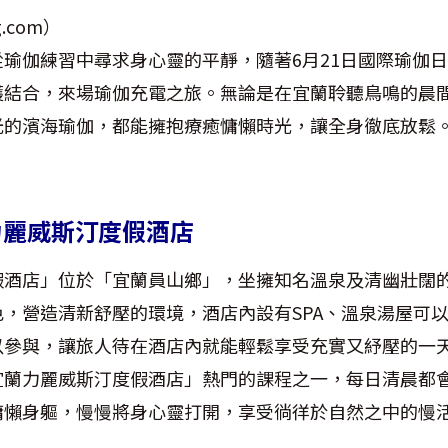
.com）
瑜伽練習中尋求身心靈的平靜，隨著6月21日國際瑜伽
護結合，來場瑜伽充電之旅。無論是在宜蘭聆聽鳥鳴的晨
光的濱海瑜伽，都能擁抱療癒慵懶時光，讓全身徹底放鬆
力麗威斯汀度假酒店
假酒店」位於「宜蘭員山鄉」，坐擁知名溫泉及清幽壯闊
，營造清新舒壓的環境，酒店內設有SPA、溫泉湯屋可
以參與，讓旅人待在酒店內就能輕鬆享受充實又紓壓的一
宜蘭力麗威斯汀度假酒店」熱門的課程之一，每日清晨都
慵懶身軀，慢慢將身心靈打開，享受徜徉於自然之中的慢
。