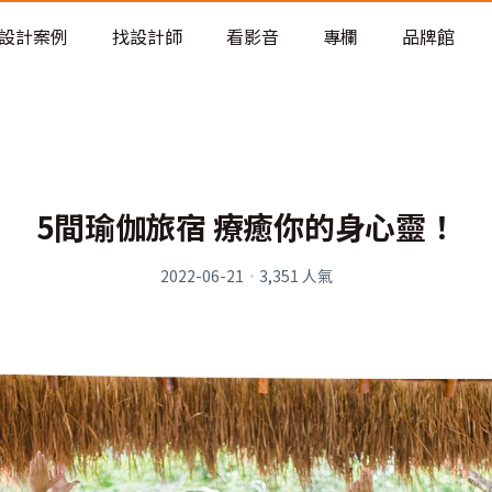
老屋預算分配與高 CP 值煥新術
設計案例
找設計師
看影音
專欄
品牌館
5間瑜伽旅宿 療癒你的身心靈！
2022-06-21
·
3,351
人氣