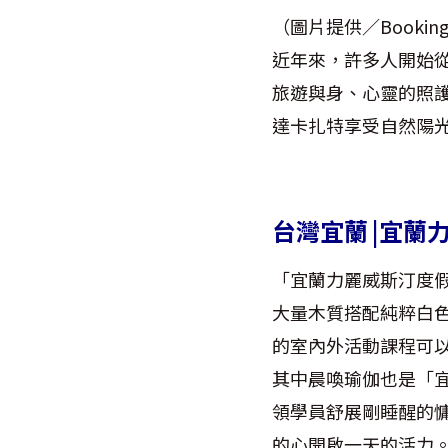
（圖片提供／Booking
近年來，許多人開始從
旅遊與身、心靈的照
達卡扎特享受自然陽
台灣宜蘭 |宜蘭
「宜蘭力麗威斯汀度
大量木質搭配純粹白色
的室內外活動課程可
其中晨喚瑜伽也是「
領學員舒展剛睡醒的
的心開啟一天的活力