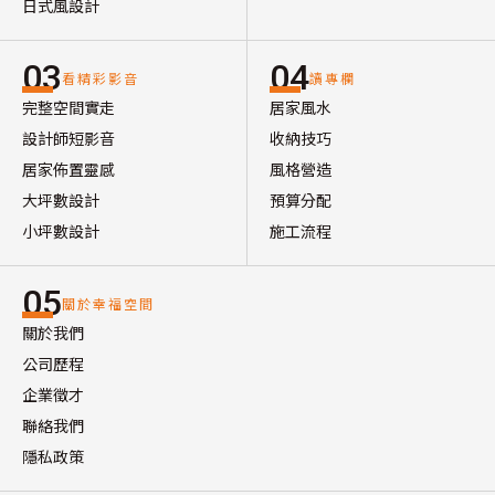
日式風設計
03
04
看精彩影音
讀專欄
完整空間實走
居家風水
設計師短影音
收納技巧
居家佈置靈感
風格營造
大坪數設計
預算分配
小坪數設計
施工流程
05
關於幸福空間
關於我們
公司歷程
企業徵才
聯絡我們
隱私政策