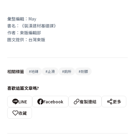
彙整編輯：May
書名：《裝潢建材基礎課》
作者：東販編輯部
圖文提供：台灣東販
相關標籤
#
地磚
#
止滑
#
廁所
#
耐髒
喜歡這篇文章嗎?
LINE
Facebook
複製連結
更多
收藏