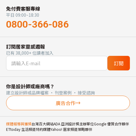
免付費客服專線
平日 09:00~18:30
0800-366-086
訂閱居家靈感週報
已有 38,000+ 位讀者加入
訂閱
你是設計師或廠商嗎？
建立設計師或品牌檔案 · 刊登案例 · 接受諮詢
廣告合作
媒體報導與獲獎
台灣百大網站
ADA 亞洲設計獎主辦單位
Google 優質合作夥伴
ETtoday 生活頻道特約媒體
Yahoo! 居家頻道策略夥伴