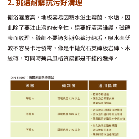
2. 挑選耐髒抗污好清理
衛浴濕度高，地板容易因積水滋生霉菌、水垢，因
此除了要注止滑的安全性，還要好清潔維護，磁磚
表面紋理、縫細不要過多避免藏汙納垢，吸水率低
較不容易卡污發霉，像是半拋光石英磚板岩磚、木
紋磚，可同時兼具風格質感都是不錯的選擇。