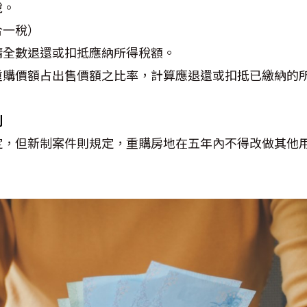
稅。
合一稅）
請全數退還或扣抵應納所得稅額。
重購價額占出售價額之比率，計算應退還或扣抵已繳納的
制
定，但新制案件則規定，重購房地在五年內不得改做其他
。