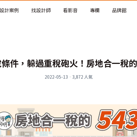
老屋預算分配與高 CP 值煥新術
設計案例
找設計師
看影音
專欄
品牌館
條件，躲過重稅砲火！房地合一稅的
2022-05-13
·
3,872
人氣