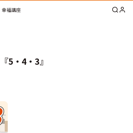
幸福講座
『5‧4‧3』