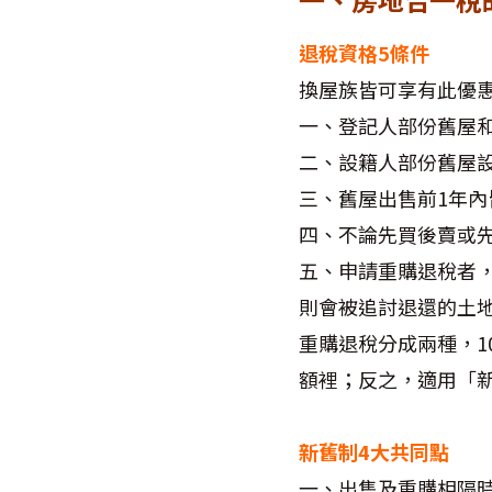
退稅資格5條件
換屋族皆可享有此優
一、登記人部份舊屋
二、設籍人部份舊屋
三、舊屋出售前1年內
四、不論先買後賣或
五、申請重購退稅者
則會被追討退還的土
重購退稅分成兩種，1
額裡；反之，適用「
新舊制4大共同點
一、出售及重購相隔