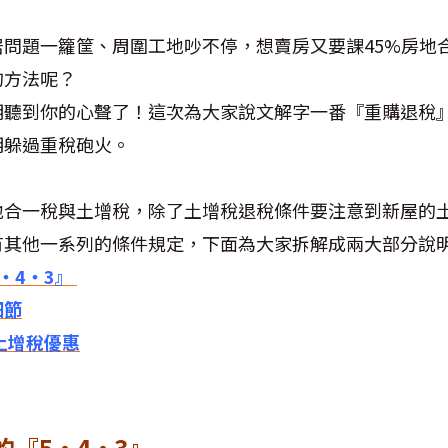
居問題一籮筐、周圍工地吵不停，想賣房又要課45%房地
的方法呢？
明聽到你的心聲了！這次為大家說文解字一番『重購退稅
明躲過重稅砲火。
地合一稅與土增稅，除了土增稅退稅條件要注意到新屋的
有其他一系列的條件規定，下面為大家拆解成兩大部分說
‧4‧3』
細節
土增稅優惠
『5‧4‧3』