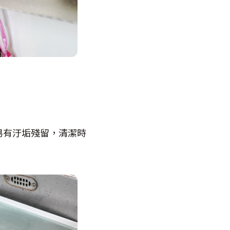
易有汙垢殘留，清潔時