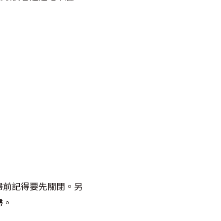
掃前記得要先關閉。另
掃。