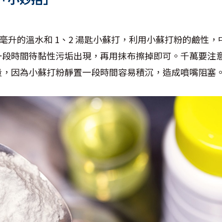
0毫升的溫水和 1、2 湯匙小蘇打，利用小蘇打粉的鹼性
一段時間待黏性污垢出現，再用抹布擦掉即可。千萬要注
量，因為小蘇打粉靜置一段時間容易積沉，造成噴嘴阻塞