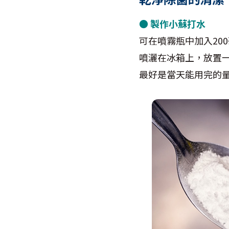
● 製作小蘇打水
可在噴霧瓶中加入20
噴灑在冰箱上，放置
最好是當天能用完的