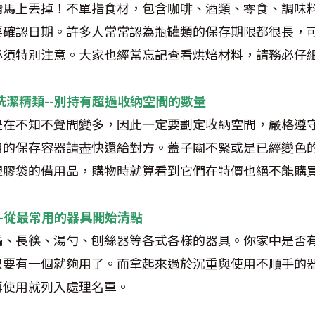
請馬上丟掉！不單指食材，包含咖啡、酒類、零食、調味
要確認日期。許多人常常認為瓶罐類的保存期限都很長，
必須特別注意。大家也經常忘記查看烘焙材料，請務必仔
品與洗潔精類--別持有超過收納空間的數量
是在不知不覺間變多，因此一定要劃定收納空間，嚴格遵
用的保存容器請盡快還給對方。蓋子關不緊或是已經變色
塑膠袋的備用品，購物時就算看到它們在特價也絕不能購
具--從最常用的器具開始清點
鍋、長筷、湯勺、刨絲器等各式各樣的器具。你家中是否
只要有一個就夠用了。而拿起來過於沉重與使用不順手的
再使用就列入處理名單。