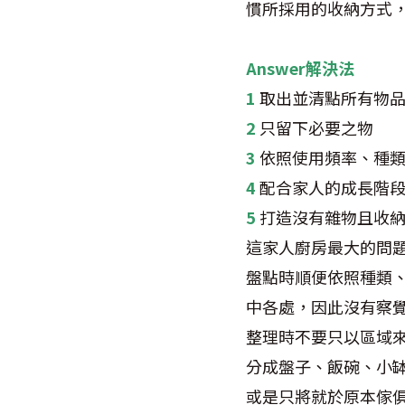
慣所採用的收納方式
Answer解決法
1
取出並清點所有物
2
只留下必要之物
3
依照使用頻率、種
4
配合家人的成長階
5
打造沒有雜物且收納
這家人廚房最大的問
盤點時順便依照種類
中各處，因此沒有察
整理時不要只以區域
分成盤子、飯碗、小
或是只將就於原本傢