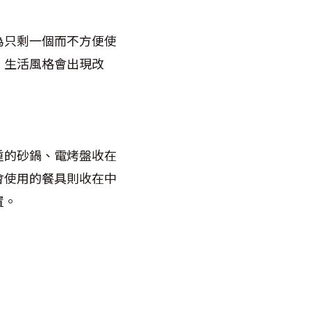
為只剩一個而不方便使
，生活風格會出現改
。
重的砂鍋、電烤盤收在
會使用的餐具則收在中
置。