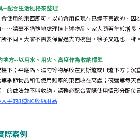
餐具--配合生活風格來整理
」會使用的東西即可。以前會用但現在已經不喜歡的、因
的……請毫不猶豫地處理掉上述物品。家人隨著年齡增長
有所不同。大家不需要保留過去的碗盤，筷子叉匙也一樣
取用的地方--以用水、用火、高度作為收納標準
檯下；平底鍋、湯勺等物品收在瓦斯爐或IH爐下方；沉
盒等季節物品和低使用頻率的東西收在高處；碗盤等每天
塞」的做法並不叫收納，請務必配合實際使用情形分配位
入手的8種NG收納用品
實際案例