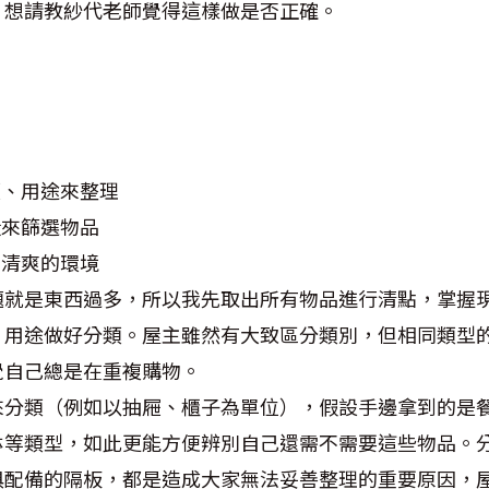
，想請教紗代老師覺得這樣做是否正確。
品
類、用途來整理
段來篩選物品
清爽的環境
題就是東西過多，所以我先取出所有物品進行清點，掌握
、用途做好分類。屋主雖然有大致區分類別，但相同類型
覺自己總是在重複購物。
來分類（例如以抽屜、櫃子為單位），假設手邊拿到的是
缽等類型，如此更能方便辨別自己還需不需要這些物品。
俱配備的隔板，都是造成大家無法妥善整理的重要原因，