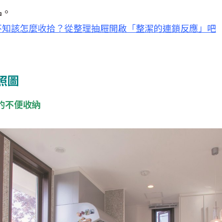
品。
不知該怎麼收拾？從整理抽屜開啟「整潔的連鎖反應」吧
照圖
失的不便收納