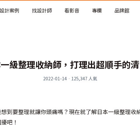
老屋預算分配與高 CP 值煥新術
設計案例
找設計師
看影音
專欄
品牌館
本一級整理收納師，打理出超順手的清
2022-01-14
·
125,347
人氣
是想到要整理就讓你頭痛嗎？現在就了解日本一級整理收
困擾吧！