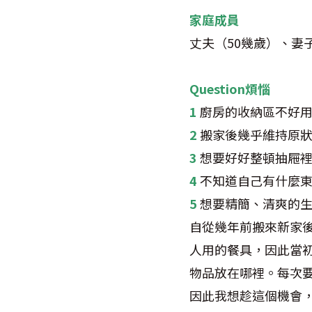
家庭成員
丈夫（50幾歲）、妻
Question煩惱
1
廚房的收納區不好
2
搬家後幾乎維持原
3
想要好好整頓抽屜
4
不知道自己有什麼
5
想要精簡、清爽的
自從幾年前搬來新家
人用的餐具，因此當
物品放在哪裡。每次
因此我想趁這個機會