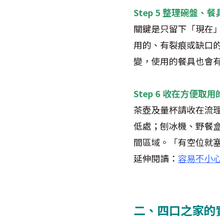
Step 5 整理碗盤、
關鍵是只留下「現在
用的、有裂痕或缺口
變，使用的餐具也會
Step 6 收在方便
茶壺及量杯請收在流理
低處；刨冰機、野餐
間區域。「有空位就
延伸閱讀：
容易不小心
二、四口之家的