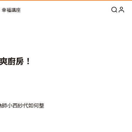
幸福講座
爽廚房！
納師小西紗代如何整