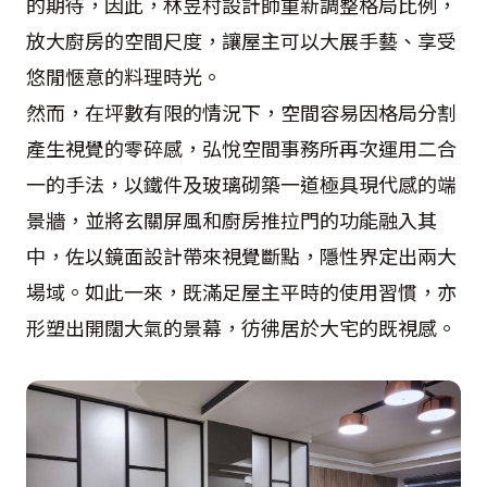
的期待，因此，林昱村設計師重新調整格局比例，
放大廚房的空間尺度，讓屋主可以大展手藝、享受
悠閒愜意的料理時光。
然而，在坪數有限的情況下，空間容易因格局分割
產生視覺的零碎感，弘悅空間事務所再次運用二合
一的手法，以鐵件及玻璃砌築一道極具現代感的端
景牆，並將玄關屏風和廚房推拉門的功能融入其
中，佐以鏡面設計帶來視覺斷點，隱性界定出兩大
場域。如此一來，既滿足屋主平時的使用習慣，亦
形塑出開闊大氣的景幕，彷彿居於大宅的既視感。