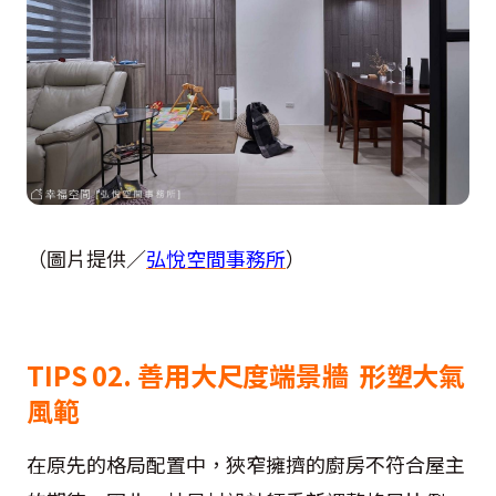
（圖片提供／
弘悅空間事務所
）
TIPS 02. 善用大尺度端景牆 形塑大氣
風範
在原先的格局配置中，狹窄擁擠的廚房不符合屋主