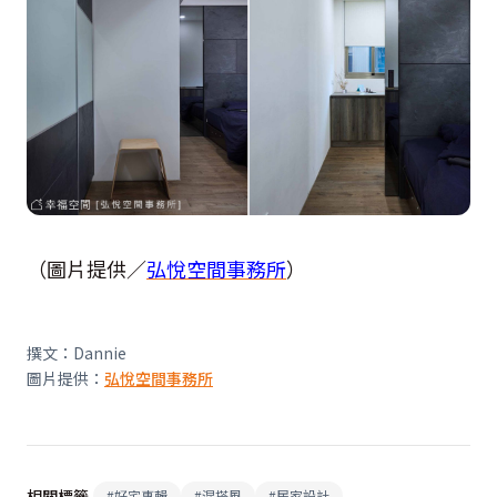
（圖片提供／
弘悅空間事務所
）
撰文：Dannie
圖片提供：
弘悅空間事務所
相關標籤
#
好宅專輯
#
混搭風
#
居家設計