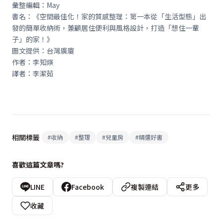
彙整編輯：May
書名：《空間最佳化！家的質感整理：第一本從「生活型態」出
發的簡單收納術，兼顧居住便利與風格設計，打造「想住一輩
子」的家！》
圖文提供：台灣廣廈
作者：李知煐
譯者：李潔茹
相關標籤
#
收納
#
整理
#
兒童房
#
精選好書
喜歡這篇文章嗎?
LINE
Facebook
複製連結
更多
收藏