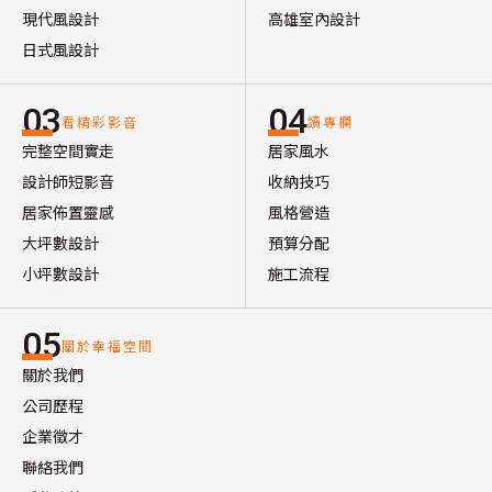
現代風設計
高雄室內設計
日式風設計
03
04
看精彩影音
讀專欄
完整空間實走
居家風水
設計師短影音
收納技巧
居家佈置靈感
風格營造
大坪數設計
預算分配
小坪數設計
施工流程
05
關於幸福空間
關於我們
公司歷程
企業徵才
聯絡我們