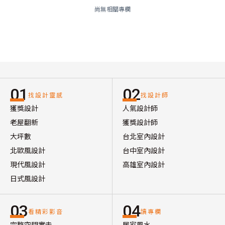
尚無相關專欄
01
02
找設計靈感
找設計師
獲獎設計
人氣設計師
老屋翻新
獲獎設計師
大坪數
台北室內設計
北歐風設計
台中室內設計
現代風設計
高雄室內設計
日式風設計
03
04
看精彩影音
讀專欄
完整空間實走
居家風水