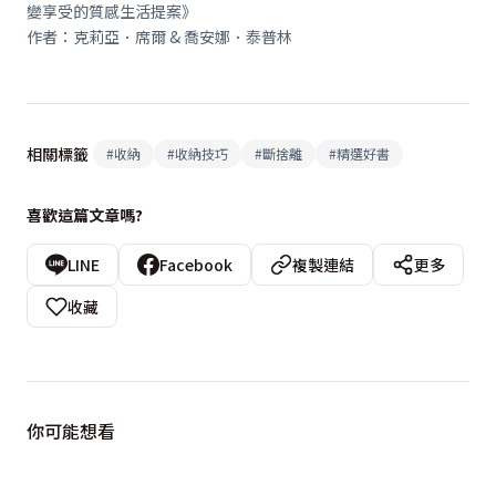
變享受的質感生活提案》
作者：克莉亞．席爾 & 喬安娜．泰普林
相關標籤
#
收納
#
收納技巧
#
斷捨離
#
精選好書
喜歡這篇文章嗎?
LINE
Facebook
複製連結
更多
收藏
你可能想看