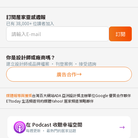
訂閱居家靈感週報
已有 38,000+ 位讀者加入
訂閱
你是設計師或廠商嗎？
建立設計師或品牌檔案 · 刊登案例 · 接受諮詢
廣告合作
媒體報導與獲獎
台灣百大網站
ADA 亞洲設計獎主辦單位
Google 優質合作夥伴
ETtoday 生活頻道特約媒體
Yahoo! 居家頻道策略夥伴
在 Podcast 收聽幸福空間
每週更新 · 最熱門的居家話題