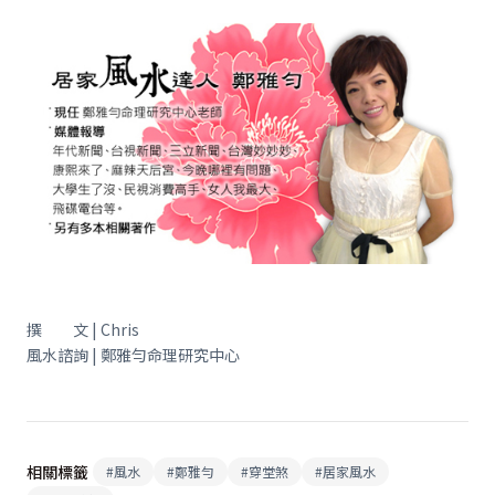
撰 文 | Chris
風水諮詢 | 鄭雅勻命理研究中心
相關標籤
#
風水
#
鄭雅勻
#
穿堂煞
#
居家風水