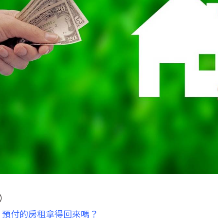
y）
！預付的房租拿得回來嗎？