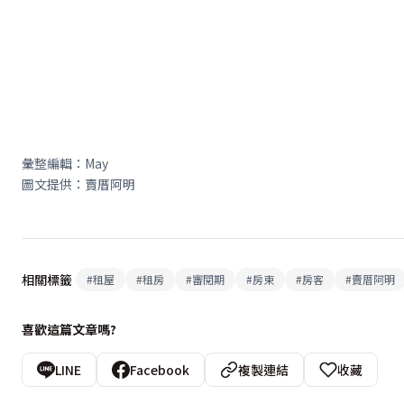
彙整編輯：May
圖文提供：賣厝阿明
相關標籤
#
租屋
#
租房
#
審閱期
#
房東
#
房客
#
賣厝阿明
喜歡這篇文章嗎?
LINE
Facebook
複製連結
收藏