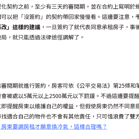
型化契約之前，至少有三天的審閱期，並在合約上寫明於
間可以把「沒簽約」的契約帶回家慢慢看。這邊要注意，
再改」這樣的建議
，一旦簽約了就代表同意承租房子，事
破局，就只能透過法律途徑調解了。
審閱期就進行簽約，房客可依《公平交易法》第25條和第
會被處以5萬元以上2500萬元以下罰鍰。不過這邊要提
立即提醒房東以維護自己的權益，但假使房東仍然不同意
尋找適合自己的物件也不會有其他責任，只可惜浪費了雙
！房東要調房租才願意換冷氣，這樣合理嗎？