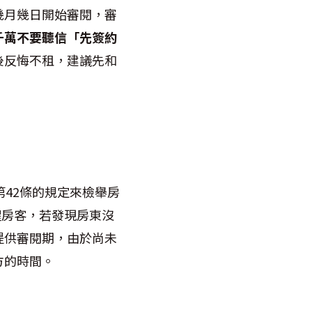
幾月幾日開始審閱，審
千萬不要聽信「先簽約
後反悔不租，建議先和
42條的規定來檢舉房
醒房客，若發現房東沒
提供審閱期，由於尚未
方的時間。