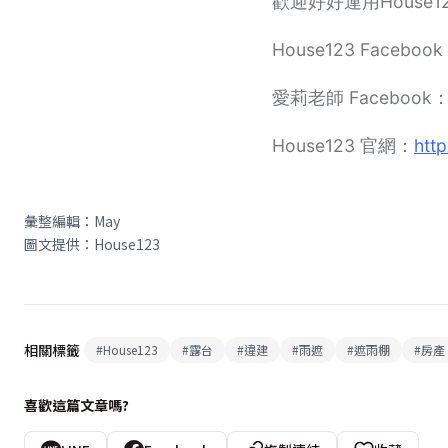
歡迎好好運用Hous
House123 Faceboo
愛莉老師 Facebook
House123 官網：
htt
彙整編輯：May
圖文提供：House123
相關標籤
#
House123
#
露台
#
違建
#
雨遮
#
遮雨棚
#
房產
喜歡這篇文章嗎?