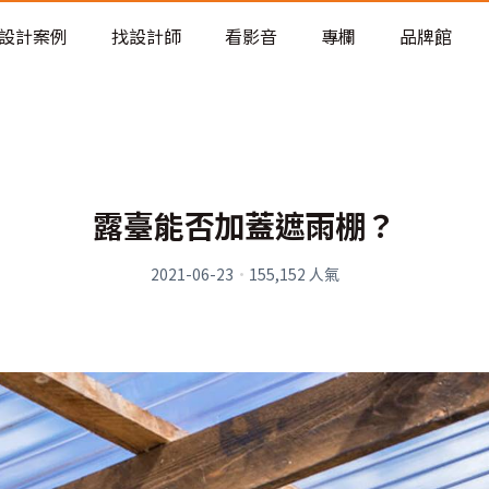
老屋預算分配與高 CP 值煥新術
設計案例
找設計師
看影音
專欄
品牌館
露臺能否加蓋遮雨棚？
2021-06-23
·
155,152
人氣