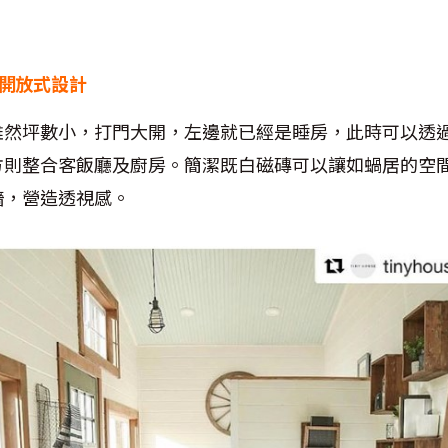
 開放式設計
雖然坪數小，打門大開，左邊就已經是睡房，此時可以透
方則整合客飯廳及廚房。簡潔既白磁磚可以讓如蝸居的空
牆，營造透視感。