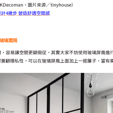
ecoman、圖片來源／tinyhouse）
計4撇步 營造舒適空間感
 玻璃間隔
間，容易讓空間更顯侷促，其實大家不妨使用玻璃屏風進
要兼顧隱私性，可以在玻璃屏風上面加上一道簾子，當有