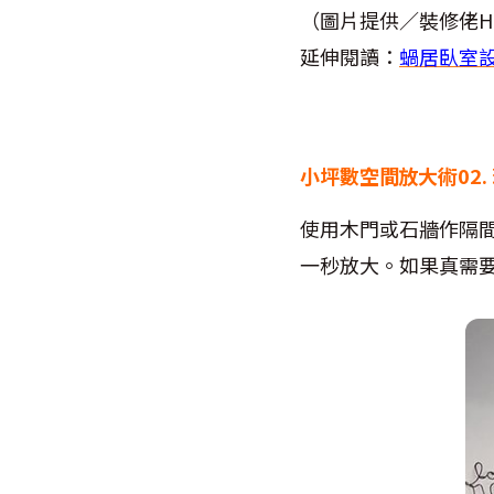
（圖片提供／裝修佬HKD
延伸閱讀：
蝸居臥室設
小坪數空間放大術02.
使用木門或石牆作隔
一秒放大。如果真需