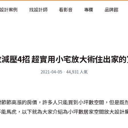
老屋預算分配與高 CP 值煥新術
設計案例
找設計師
看影音
專欄
品牌館
數減壓4招 超實用小宅放大術住出家的
2021-04-05
·
44,931
人氣
對節節高漲的房價，許多人只能買到小坪數空間，但是既
不能馬虎，以下就為大家介紹為小坪數居家空間放大設計
。