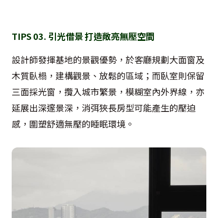
TIPS 03. 引光借景 打造敞亮無壓空間
設計師發揮基地的景觀優勢，於客廳規劃大面窗及
木質臥榻，建構觀景、放鬆的區域；而臥室則保留
三面採光窗，攬入城市繁景，模糊室內外界線，亦
延展出深邃景深，消弭狹長房型可能產生的壓迫
感，圍塑舒適無壓的睡眠環境。