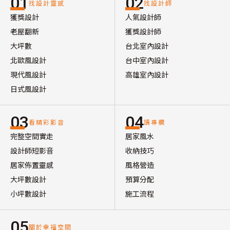
01
02
找設計靈感
找設計師
獲獎設計
人氣設計師
老屋翻新
獲獎設計師
大坪數
台北室內設計
北歐風設計
台中室內設計
現代風設計
高雄室內設計
日式風設計
03
04
看精彩影音
讀專欄
完整空間實走
居家風水
設計師短影音
收納技巧
居家佈置靈感
風格營造
大坪數設計
預算分配
小坪數設計
施工流程
05
關於幸福空間