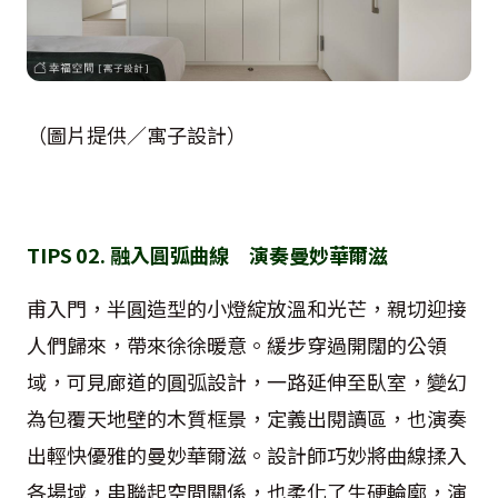
（圖片提供／寓子設計）
TIPS 02. 融入圓弧曲線 演奏曼妙華爾滋
甫入門，半圓造型的小燈綻放溫和光芒，親切迎接
人們歸來，帶來徐徐暖意。緩步穿過開闊的公領
域，可見廊道的圓弧設計，一路延伸至臥室，變幻
為包覆天地壁的木質框景，定義出閱讀區，也演奏
出輕快優雅的曼妙華爾滋。設計師巧妙將曲線揉入
各場域，串聯起空間關係，也柔化了生硬輪廓，演