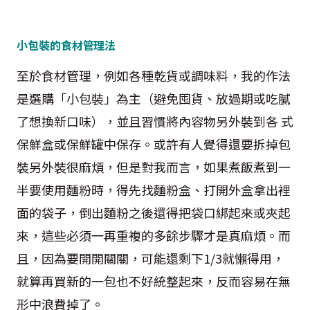
小包裝的食材管理法
至於食材管理，例如各種乾貨或調味料，我的作法
是選購「小包裝」為主（避免囤貨、放過期或吃膩
了想換新口味），並且習慣將內容物另外裝到各 式
保鮮盒或保鮮罐中保存。或許有人覺得還要拆掉包
裝另外裝很麻煩，但是對我而言，如果煮飯煮到一
半要使用麵粉時，得先找麵粉盒、打開外盒拿出裡
面的袋子，倒出麵粉之後還得把袋口綁起來或夾起
來，這些必須一再重複的多餘步驟才是真麻煩。而
且，因為要開開關關，可能還剩下1/3就懶得用，
就算再買新的一包也不好統整起來，反而容易在無
形中浪費掉了。