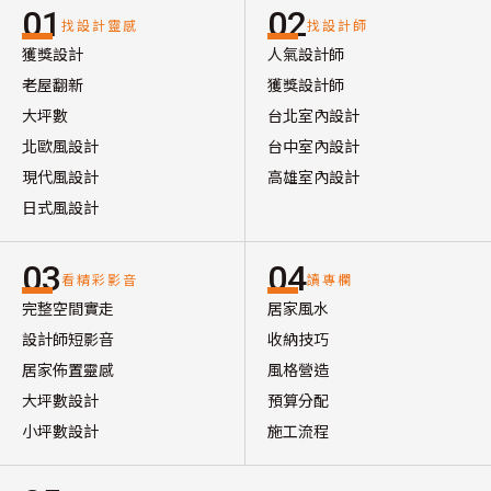
01
02
找設計靈感
找設計師
獲獎設計
人氣設計師
老屋翻新
獲獎設計師
大坪數
台北室內設計
北歐風設計
台中室內設計
現代風設計
高雄室內設計
日式風設計
03
04
看精彩影音
讀專欄
完整空間實走
居家風水
設計師短影音
收納技巧
居家佈置靈感
風格營造
大坪數設計
預算分配
小坪數設計
施工流程