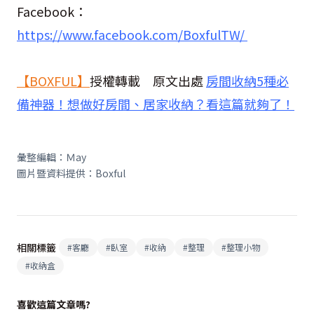
Facebook：
https://www.facebook.com/BoxfulTW/
【
BOXFUL
】
授權轉載 原文出處
房間收納
5
種必
備神器！想做好房間、居家收納？看這篇就夠了！
彙整編輯：Ｍay
圖片暨資料提供：Boxful
相關標籤
#
客廳
#
臥室
#
收納
#
整理
#
整理小物
#
收納盒
喜歡這篇文章嗎?