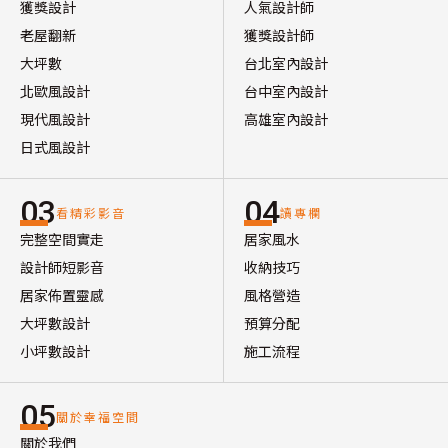
獲獎設計
人氣設計師
老屋翻新
獲獎設計師
大坪數
台北室內設計
北歐風設計
台中室內設計
現代風設計
高雄室內設計
日式風設計
03
04
看精彩影音
讀專欄
完整空間實走
居家風水
設計師短影音
收納技巧
居家佈置靈感
風格營造
大坪數設計
預算分配
小坪數設計
施工流程
05
關於幸福空間
關於我們