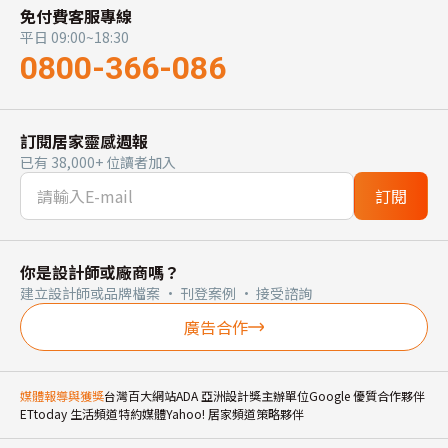
免付費客服專線
平日 09:00~18:30
0800-366-086
訂閱居家靈感週報
已有 38,000+ 位讀者加入
訂閱
你是設計師或廠商嗎？
建立設計師或品牌檔案 · 刊登案例 · 接受諮詢
廣告合作
媒體報導與獲獎
台灣百大網站
ADA 亞洲設計獎主辦單位
Google 優質合作夥伴
ETtoday 生活頻道特約媒體
Yahoo! 居家頻道策略夥伴