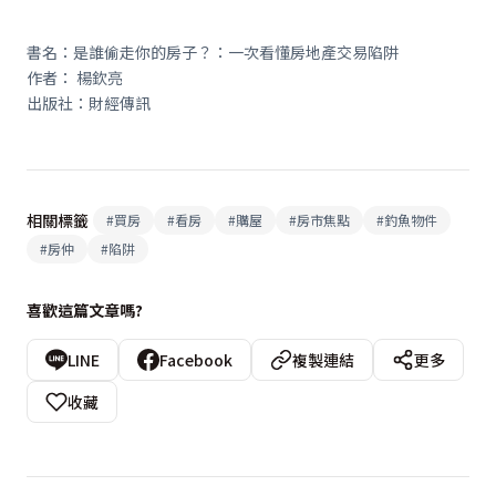
書名：是誰偷走你的房子？：一次看懂房地產交易陷阱
作者： 楊欽亮
出版社：財經傳訊
相關標籤
#
買房
#
看房
#
購屋
#
房市焦點
#
釣魚物件
#
房仲
#
陷阱
喜歡這篇文章嗎?
LINE
Facebook
複製連結
更多
收藏