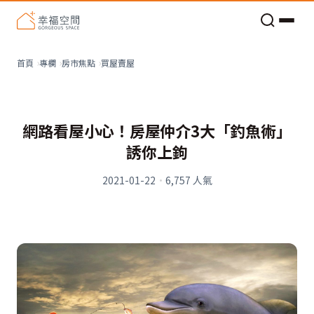
老屋預算分配與高 CP 值煥新術
買屋賣屋
首頁
專欄
房市焦點
網路看屋小心！房屋仲介3大「釣魚術」
誘你上鉤
2021-01-22
·
6,757
人氣