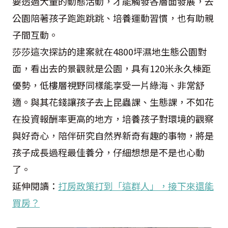
要透過大量的動態活動，才能觸發各層面發展，去
公園陪著孩子跑跑跳跳、培養運動習慣，也有助親
子間互動。
莎莎這次探訪的建案就在4800坪濕地生態公園對
面，看出去的景觀就是公園，具有120米永久棟距
優勢，低樓層視野同樣能享受一片綠海、非常舒
適。與其花錢讓孩子去上昆蟲課、生態課，不如花
在投資報酬率更高的地方，培養孩子對環境的觀察
與好奇心，陪伴研究自然界新奇有趣的事物，將是
孩子成長過程最佳養分，仔細想想是不是也心動
了。
延伸閱讀：
打房政策打到「這群人」，接下來還能
買房？