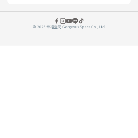
© 2026 幸福空間 Gorgeous Space Co., Ltd.
分
享
至
book
WeChat
複製連結