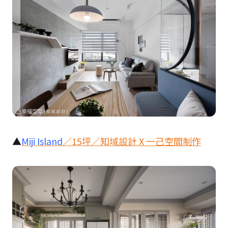
▲
Miji Island
／
15
坪／知域設計 X 一己空間制作