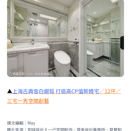
▲
上海古典雪白銀狐 打造高
CP
值新婚宅
／
12
坪／
三宅一秀空間創藝
撰文編輯：May
圖片來源：知域設計 X 一己空間制作、齊舍設計事務所、質覺制