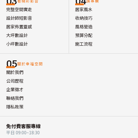
03
04
看精彩影音
讀專欄
完整空間實走
居家風水
設計師短影音
收納技巧
居家佈置靈感
風格營造
大坪數設計
預算分配
小坪數設計
施工流程
05
關於幸福空間
關於我們
公司歷程
企業徵才
聯絡我們
隱私政策
免付費客服專線
平日 09:00~18:30