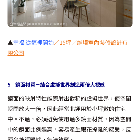
▲
幸福
.
從這裡開始
／
15
坪／维境室內裝修設計有
限公司
5
｜鏡面材質－結合虛擬世界創造兩倍大視感
鏡面的映射特性能照射出對稱的虛擬世界，使空間
瞬間放大一倍，因此經常北運用於小坪數的住宅
中。不過，必須避免使用過多鏡面材質，因為空間
中的鏡面比例過高，容易產生眼花撩亂的感受，反
而令神經緊繃，無法放鬆。