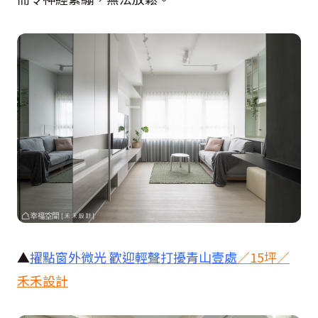
▲
擢點窗外微光 歡迎輕聲打擾青山壹處
／
15
坪／
禾禾設計