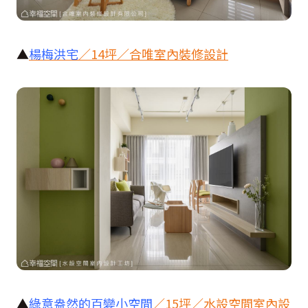
▲
楊梅洪宅
／
14
坪／合唯室內裝修設計
▲
綠意盎然的百變小空間
／
15
坪／水設空間室內設