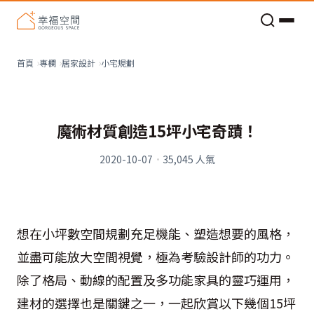
老屋預算分配與高 CP 值煥新術
小宅規劃
首頁
專欄
居家設計
魔術材質創造15坪小宅奇蹟！
2020-10-07
·
35,045
人氣
想在小坪數空間規劃充足機能、塑造想要的風格，
並盡可能放大空間視覺，極為考驗設計師的功力。
除了格局、動線的配置及多功能家具的靈巧運用，
建材的選擇也是關鍵之一，一起欣賞以下幾個
15
坪