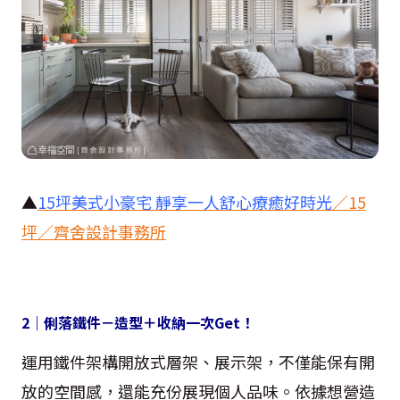
▲
15
坪美式小豪宅 靜享一人舒心療癒好時光
／
15
坪／齊舍設計事務所
2
｜俐落鐵件－造型＋收納一次
Get
！
運用鐵件架構開放式層架、展示架，不僅能保有開
放的空間感，還能充份展現個人品味。依據想營造