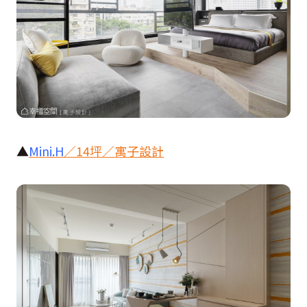
▲
Mini.H
／
14
坪／寓子設計