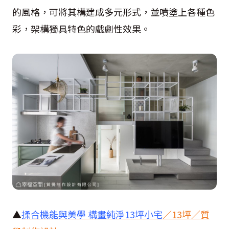
的風格，可將其構建成多元形式，並噴塗上各種色
彩，架構獨具特色的戲劇性效果。
▲
揉合機能與美學 構畫純淨
13
坪小宅
／
13
坪／質