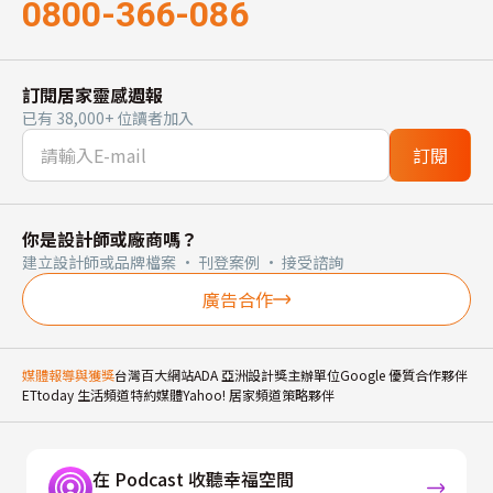
0800-366-086
訂閱居家靈感週報
已有 38,000+ 位讀者加入
訂閱
你是設計師或廠商嗎？
建立設計師或品牌檔案 · 刊登案例 · 接受諮詢
廣告合作
媒體報導與獲獎
台灣百大網站
ADA 亞洲設計獎主辦單位
Google 優質合作夥伴
ETtoday 生活頻道特約媒體
Yahoo! 居家頻道策略夥伴
在 Podcast 收聽幸福空間