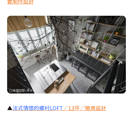
覺制作設計
▲
法式情懷的鄉村
LOFT
／
13
坪／爾商設計