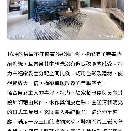
16
坪的房屋不僅擁有
2
房
2
廳
1
衛，還配備了完善收
納系統，且置身其中絲毫沒有侷促狹窄的感受。特
力幸福家妥善分配空間比例，巧用色彩及建材，使
視覺放大一倍，構築馨暖放鬆的無壓空間。
揉合男女主人的喜好，特力幸福家彭思嘉與吳念其
設計師藉由鐵件、木作與俏皮色彩，營塑清新明亮
的日式工業風。玄關置入系統櫃並一路延伸至客
廳，滿足一家三口的收納需求，鞋櫃門片上嵌入全
身鏡，以便屋主整理儀容。電視主牆鋪陳板岩薄片