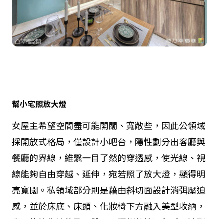
幫小宅照放大燈
女屋主希望空間盡可能開闊、寬敞些，因此公領域
採開放式格局，僅設計小吧台，隱性劃分出客廳與
餐廳的界線，維繫一目了然的穿透感，使光線、視
線能夠自由穿越、延伸，宛若照了放大燈，顯得明
亮寬闊。私領域部分則是藉由斜切面設計消弭壓迫
感，並於床底、床頭、化妝椅下方融入美型收納，