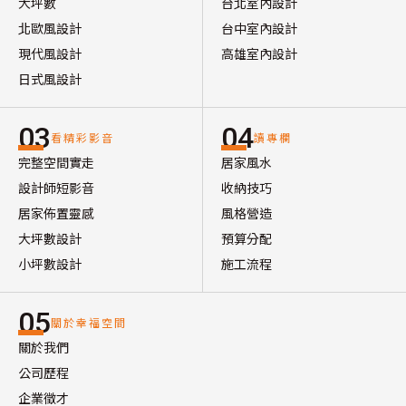
大坪數
台北室內設計
北歐風設計
台中室內設計
現代風設計
高雄室內設計
日式風設計
03
04
看精彩影音
讀專欄
完整空間實走
居家風水
設計師短影音
收納技巧
居家佈置靈感
風格營造
大坪數設計
預算分配
小坪數設計
施工流程
05
關於幸福空間
關於我們
公司歷程
企業徵才