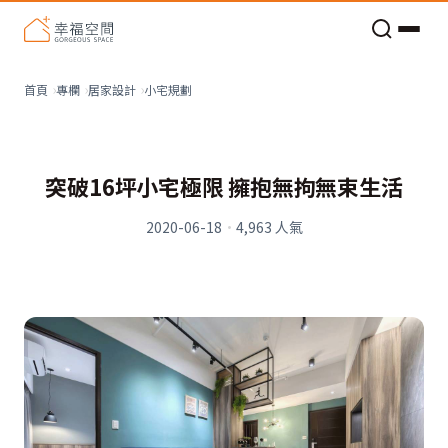
老屋預算分配與高 CP 值煥新術
小宅規劃
首頁
專欄
居家設計
突破16坪小宅極限 擁抱無拘無束生活
2020-06-18
·
4,963
人氣