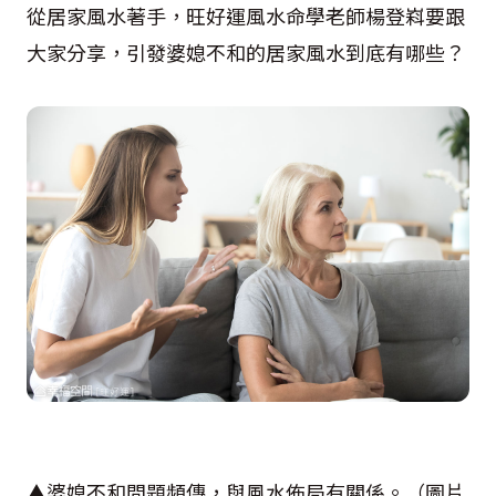
從居家風水著手，旺好運風水命學老師楊登嵙要跟
大家分享，引發婆媳不和的居家風水到底有哪些？
▲婆媳不和問題頻傳，與風水佈局有關係。（圖片