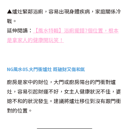
▲爐灶緊鄰浴廁，容易出現身體疾病，家庭關係冷
戰。
延伸閱讀：
【風水特輯】浴廁擺錯7個位置，根本
是拿家人的健康開玩笑！
NG
風水
05.
大門衝爐灶 既破財又傷和氣
廚房是家中的財位，大門或廚房陽台的門衝對爐
灶，容易引起財運不好，女主人健康狀況不佳，婆
媳不和的狀況發生。建議將爐灶移位到沒有跟門衝
對的位置。