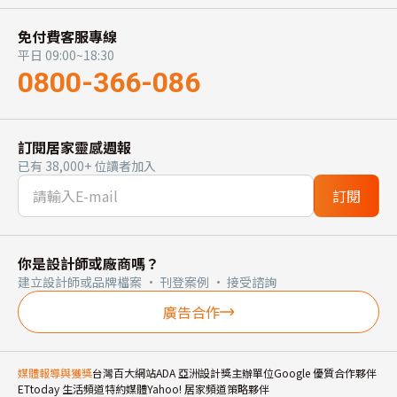
免付費客服專線
平日 09:00~18:30
0800-366-086
訂閱居家靈感週報
已有 38,000+ 位讀者加入
訂閱
你是設計師或廠商嗎？
建立設計師或品牌檔案 · 刊登案例 · 接受諮詢
廣告合作
媒體報導與獲獎
台灣百大網站
ADA 亞洲設計獎主辦單位
Google 優質合作夥伴
ETtoday 生活頻道特約媒體
Yahoo! 居家頻道策略夥伴