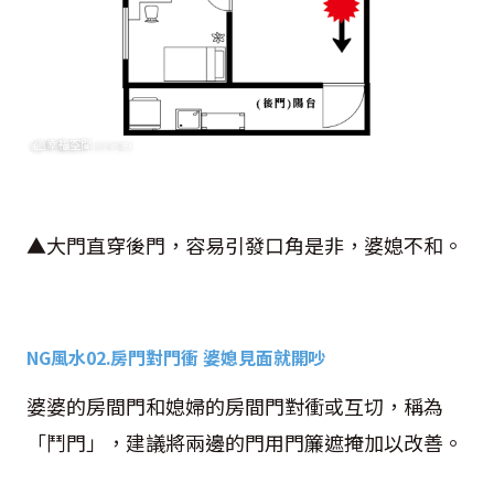
▲大門直穿後門，容易引發口角是非，婆媳不和。
NG
風水
02.
房門對門衝 婆媳見面就開吵
婆婆的房間門和媳婦的房間門對衝或互切，稱為
「鬥門」，建議將兩邊的門用門簾遮掩加以改善。