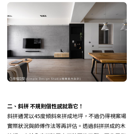
二、斜拼
不規則個性感就靠它！
斜拼通常以45度傾斜來拼成地坪，不過仍得視案場
實際狀況與師傅作法等再評估。透過斜拼拼成的木