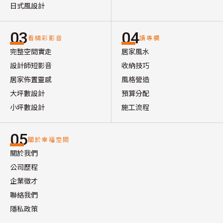
日式風設計
03
04
看精彩影音
讀專欄
完整空間實走
居家風水
設計師短影音
收納技巧
居家佈置靈感
風格營造
大坪數設計
預算分配
小坪數設計
施工流程
05
關於幸福空間
關於我們
公司歷程
企業徵才
聯絡我們
隱私政策