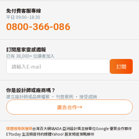
免付費客服專線
平日 09:00~18:30
0800-366-086
訂閱居家靈感週報
已有 38,000+ 位讀者加入
訂閱
你是設計師或廠商嗎？
建立設計師或品牌檔案 · 刊登案例 · 接受諮詢
廣告合作
媒體報導與獲獎
台灣百大網站
ADA 亞洲設計獎主辦單位
Google 優質合作夥伴
ETtoday 生活頻道特約媒體
Yahoo! 居家頻道策略夥伴