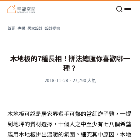
老屋預算分配與高 CP 值煥新術
設計提案
首頁
專欄
居家設計
木地板的7種長相！拼法總匯你喜歡哪一
種？
2018-11-28
·
27,790
人氣
木地板可說是居家界炙手可熱的當紅炸子雞，一提
到地坪的質材選擇，十個人之中至少有七八個希望
能用木地板拼出溫暖的氛圍。細究其中原因，木地