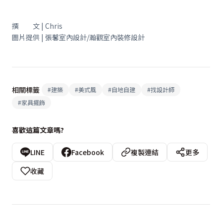
撰 文 | Chris
圖片提供 | 張馨室內設計/瀚觀室內裝修設計
相關標籤
#
建築
#
美式風
#
自地自建
#
找設計師
#
家具擺飾
喜歡這篇文章嗎?
LINE
Facebook
複製連結
更多
收藏