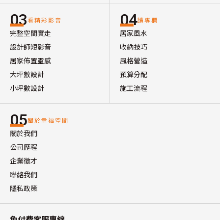
03
04
看精彩影音
讀專欄
完整空間實走
居家風水
設計師短影音
收納技巧
居家佈置靈感
風格營造
大坪數設計
預算分配
小坪數設計
施工流程
05
關於幸福空間
關於我們
公司歷程
企業徵才
聯絡我們
隱私政策
免付費客服專線