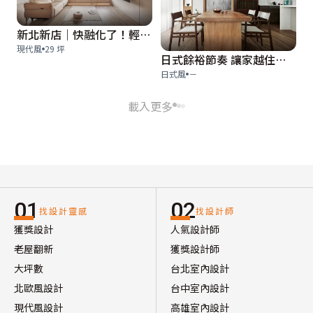
新北新店｜快融化了！輕輕挖一口豆乳冰淇淋 29坪現代日式宅
現代風
29 坪
日式餘裕節奏 讓家越住越有味道
日式風
－
載入更多
01
02
找設計靈感
找設計師
獲獎設計
人氣設計師
老屋翻新
獲獎設計師
大坪數
台北室內設計
北歐風設計
台中室內設計
現代風設計
高雄室內設計