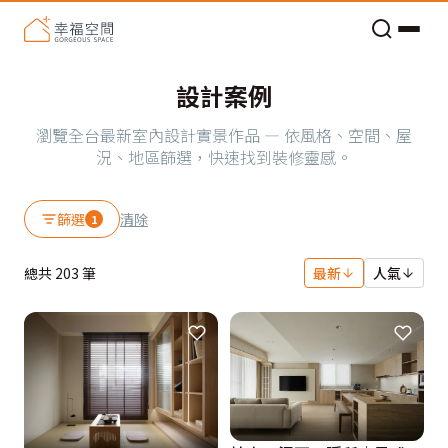
老屋預算分配與高 CP 值煥新術
設計案例
瀏覽全台最新室內設計實景作品 — 依風格、空間、屋
況、地區篩選，快速找到裝修靈感。
篩選
清除
1
總共
203
筆
最新
人氣