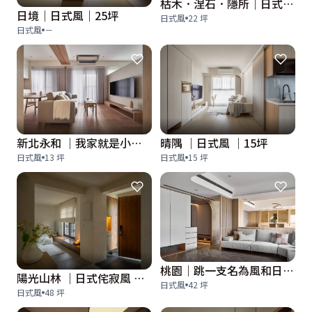
枯木．涅石．隱所｜日式侘寂風｜22坪
日境｜日式風｜25坪
日式風
22 坪
日式風
－
新北永和 ｜我家就是小京都 13坪日式飯店宅
晴隅 ｜日式風 ｜15坪
日式風
13 坪
日式風
15 坪
桃園｜跳一支名為風和日麗之舞 42坪日式混搭宅
陽光山林 ｜日式侘寂風 ｜48坪
日式風
42 坪
日式風
48 坪