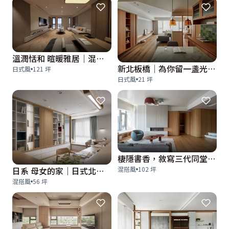
溫潤恬和 暄暖雅居｜混搭風｜122坪
新北板橋│為你留一盞光的21坪日式復古宅
日式風
121 坪
日式風
21 坪
棲隱書香，敘寫三代同堂的療癒溫潤之境│北歐日式風
日系 母女的家｜日式北歐混搭風｜56坪
混搭風
102 坪
混搭風
56 坪