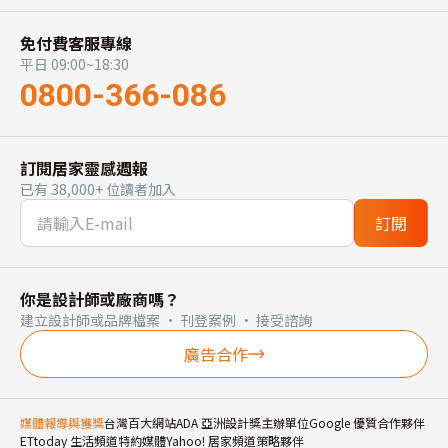
免付費客服專線
平日 09:00~18:30
0800-366-086
訂閱居家靈感週報
已有 38,000+ 位讀者加入
訂閱
你是設計師或廠商嗎？
建立設計師或品牌檔案 · 刊登案例 · 接受諮詢
廣告合作
媒體報導與獲獎
台灣百大網站
ADA 亞洲設計獎主辦單位
Google 優質合作夥伴
ETtoday 生活頻道特約媒體
Yahoo! 居家頻道策略夥伴