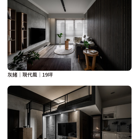
灰緒│現代風│19坪