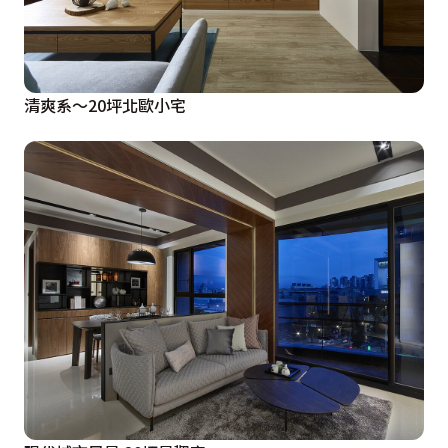
清爽系～20坪北歐小宅