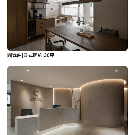
圓舞曲|日式簡約|30坪