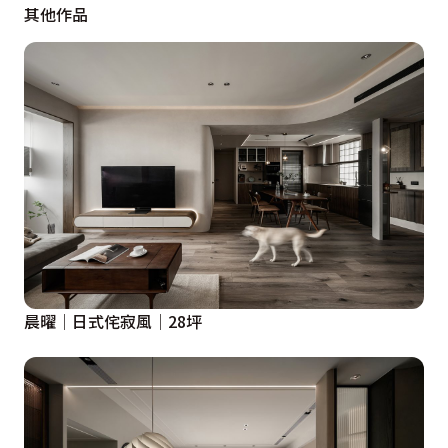
其他作品
晨曜│日式侘寂風│28坪