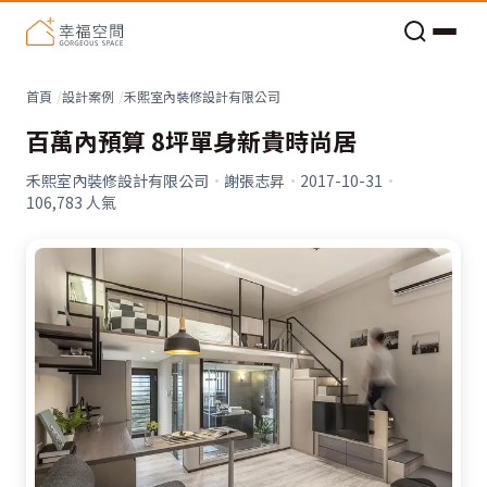
老屋預算分配與高 CP 值煥新術
看不見的居家風險和翻新關鍵
老屋預算分配與高 CP 值煥新術
首頁
設計案例
禾熙室內裝修設計有限公司
百萬內預算 8坪單身新貴時尚居
禾熙室內裝修設計有限公司
·
謝張志昇
·
2017-10-31
·
106,783
人氣