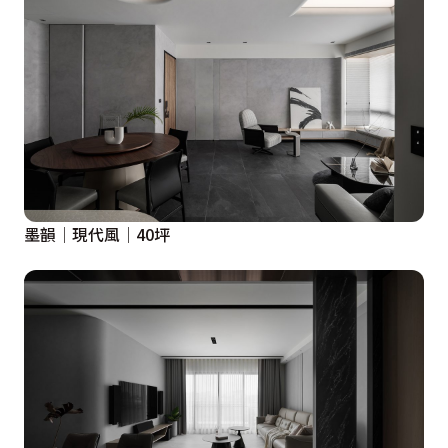
墨韻│現代風│40坪