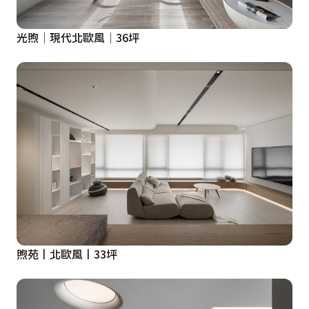
光煦│現代北歐風│36坪
煦苑丨北歐風丨33坪