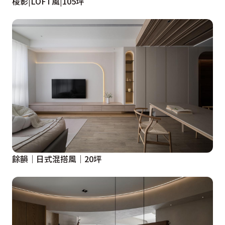
梭影|LOFT風|105坪
餘韻│日式混搭風│20坪