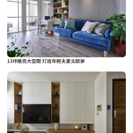
13坪敞亮大空間 打造年輕夫妻北歐夢