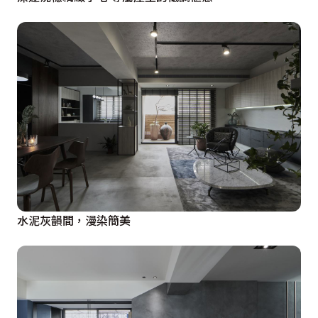
水泥灰韻間，漫染簡美