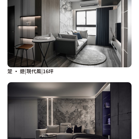
萣 • 遊|現代風|16坪