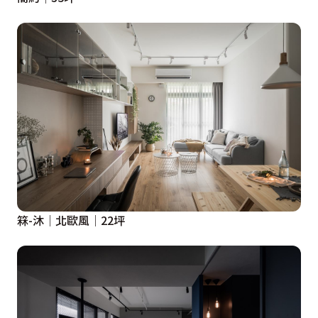
箖-沐│北歐風│22坪