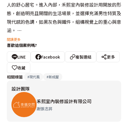
人的舒心居宅。進入內部，禾熙室內裝修設計用開放的形
態，創造明亮且開闊的生活場景，並選擇充滿男性特質及
現代感的色調，如黑灰色與鐵件，組構視覺上的重心與意
涵。 

閱讀更多
喜歡這個案例嗎?
在小坪數的挑高樓層中，擺脫空間上種種限制，並以生活
品味為念，透過垂直動線緊密串聯公私場域，體現對理想
LINE
Facebook
複製連結
更多
生活的企求。設計師謝張志昇與林宗儀更融入機能及收納
收藏
需求，在客廳的臥榻上、梯間的畸零處與臥眠區的櫃體，
相關標籤
#
現代風
#
新成屋
都發揮了最大的使用潛能，也豐富了空間層次。
設計團隊
禾熙室內裝修設計有限公司
謝張志昇