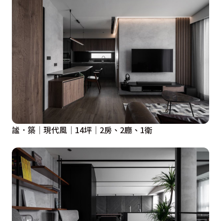
謐．築｜現代風｜14坪｜2房、2廳、1衛