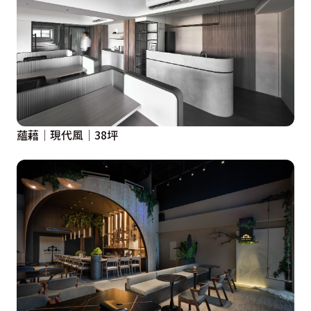
蘊藉│現代風│38坪