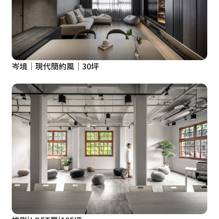
岑境│現代簡約風│30坪