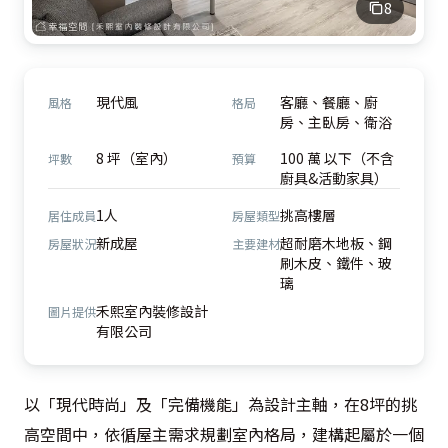
8
現代風
客廳、餐廳、廚
風格
格局
房、主臥房、衛浴
8 坪（室內）
100 萬 以下（不含
坪數
預算
廚具&活動家具）
1人
挑高樓層
居住成員
房屋類型
新成屋
超耐磨木地板、鋼
房屋狀況
主要建材
刷木皮、鐵件、玻
璃
禾熙室內裝修設計
圖片提供
有限公司
以「現代時尚」及「完備機能」為設計主軸，在8坪的挑
高空間中，依循屋主需求規劃室內格局，建構起屬於一個