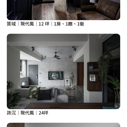
質域｜現代風｜12 坪｜1房、1廳、1衛
詼沉│現代風│24坪