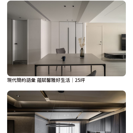
現代簡約語彙 蘊賦馨雅好生活│25坪