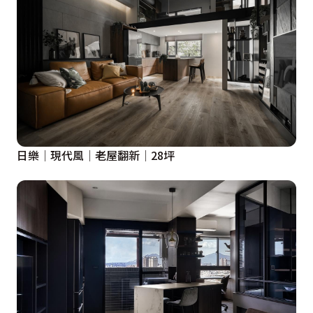
日樂│現代風│老屋翻新│28坪