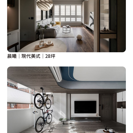
晨曦｜現代美式｜28坪