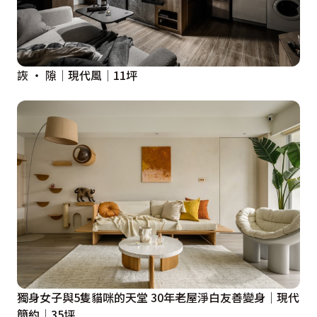
詼 ‧ 隙│現代風│11坪
獨身女子與5隻貓咪的天堂 30年老屋淨白友善變身│現代
簡約│35坪