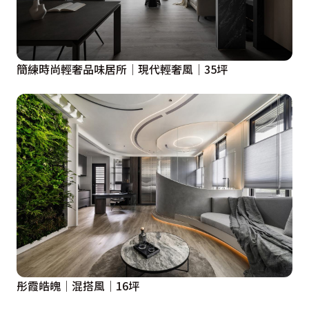
簡練時尚輕奢品味居所│現代輕奢風│35坪
彤霞皓魄│混搭風│16坪