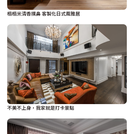
榻榻米清香撲鼻 客製化日式風雅居
不美不上身，我家就是打卡景點