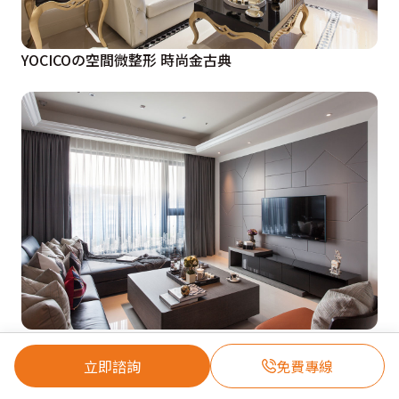
YOCICOの空間微整形 時尚金古典
雅痞族限定 Yocico打造摩登時尚宅
立即諮詢
免費專線