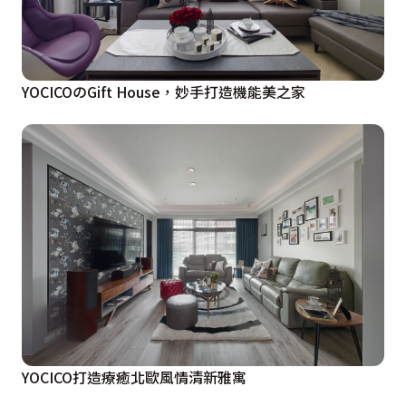
YOCICOのGift House，妙手打造機能美之家
YOCICO打造療癒北歐風情清新雅寓