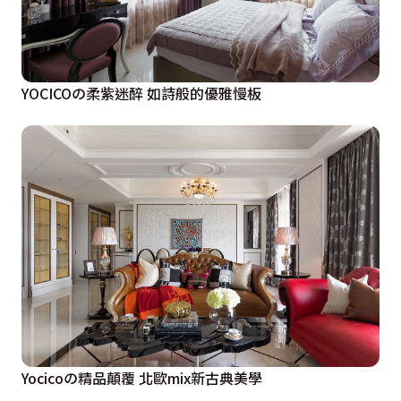
YOCICOの柔紫迷醉 如詩般的優雅慢板
Yocicoの精品顛覆 北歐mix新古典美學