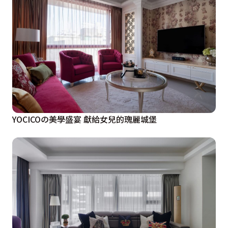
YOCICOの美學盛宴 獻給女兒的瑰麗城堡