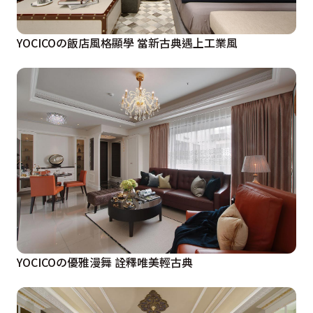
YOCICOの飯店風格顯學 當新古典遇上工業風
YOCICOの優雅漫舞 詮釋唯美輕古典