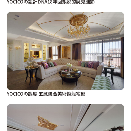
YOCICOの設計DNA18年回娘家的魔鬼細節
YOCICOの態度 五感統合美術館般宅邸