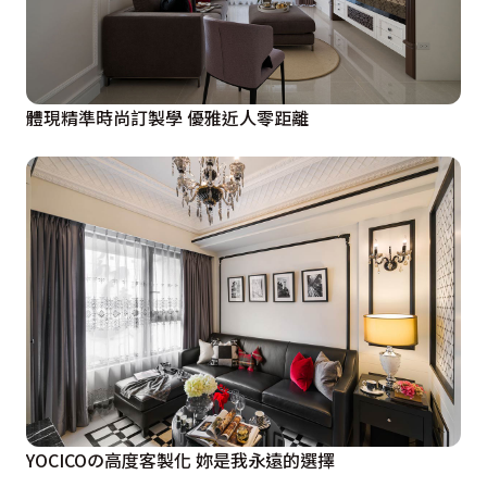
體現精準時尚訂製學 優雅近人零距離
YOCICOの高度客製化 妳是我永遠的選擇