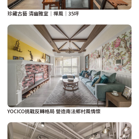
珍藏古藝 清幽雅室｜禪風｜35坪
YOCICO挑戰反轉格局 營造南法鄉村風情懷