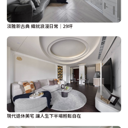
淡雅新古典 織就浪漫日常｜29坪
現代退休美宅 讓人生下半場輕鬆自在