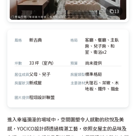
13
新古典
客廳、餐廳、主臥
風格
格局
房、兒子房、和
室、衛浴x2
33 坪（室內）
尚未提供
坪數
預算
父母、兒子
標準格局
居住成員
房屋類型
新成屋
大理石、茶玻、木
房屋狀況
主要建材
地板、鐵件、描金
程翊設計聯盟
圖片提供
進入幸福瀰漫的場域中，空間圍塑令人感動的欣悅及美
感，YOCICO設計師透過精湛工藝，依照女屋主的品味及