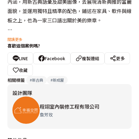
內涵，用新古典語彙及甜美圖像，去展現清新典雅的富麗
面貌，並運用獨特且精準的配色，鋪述在家具、軟件與線
板之上，也為一家三口譜出關於美的樂章。

除了風格氛圍的營造外，豐富的「收納空間」及「施作品
閱讀更多
喜歡這個案例嗎?
質」，更是本案的設計重點，程翊設計團隊分區規劃櫃
體、床下收納、和室收納等，滿足所有生活的置物量。此
LINE
Facebook
複製連結
更多
外，近乎苛求的極致工藝，絲毫不差的精工品質，更讓屋
收藏
主全家都非常滿意，展現YOCICO團隊的細膩與用心。
相關標籤
#
新古典
#
新成屋
設計團隊
程翊室內裝修工程有限公司
詹芳玫