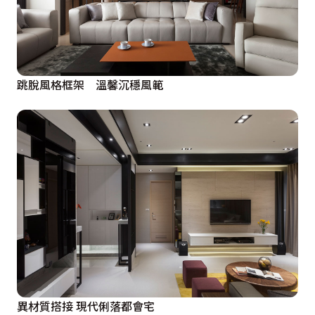
跳脫風格框架 溫馨沉穩風範
異材質搭接 現代俐落都會宅