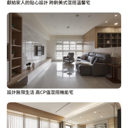
獻給家人的貼心設計 跨齡美式混搭溫馨宅
設計無限生活 高CP值混搭機能宅