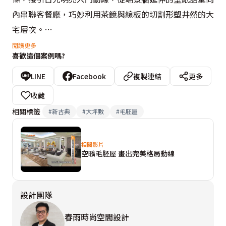
內串聯客餐廳，巧妙利用茶鏡與線板的切割形塑井然的大
宅層次。

閱讀更多
喜歡這個案例嗎?
大宅的橫向串聯至後方改以穿透手法續寫，噴紗於拉門上
的落英繽紛了望向廚房的視覺層次，書房的清玻隔間也拉
LINE
Facebook
複製連結
更多
闊空間寬度，在奢美風家具鏡面拉釦的光澤映掩中，鋪敘
收藏
豪宅尺度的清朗奢華。
相關標籤
#
新古典
#
大坪數
#
毛胚屋
相關影片
空曠毛胚屋 畫出完美格局動線
設計團隊
春雨時尚空間設計