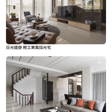
日光嬉遊 輕工業風採光宅