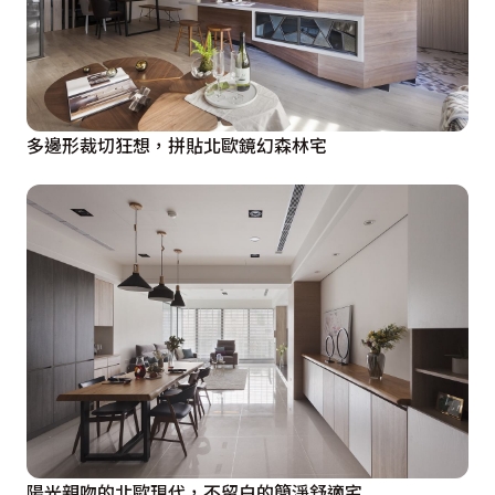
多邊形裁切狂想，拼貼北歐鏡幻森林宅
陽光親吻的北歐現代，不留白的簡淨舒適宅