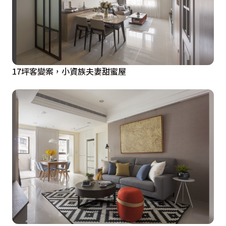
17坪客變案，小資族夫妻甜蜜屋