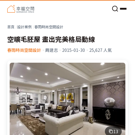
老屋預算分配與高 CP 值煥新術
首頁
設計案例
春雨時尚空間設計
空曠毛胚屋 畫出完美格局動線
春雨時尚空間設計
·
周建志
·
2015-01-30
·
25,627
人氣
13