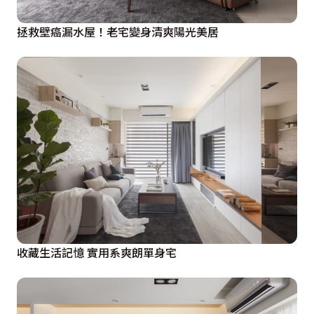
拯救壁癌漏水屋！老宅變身清爽陽光美居
收藏生活記憶 實用系爽朗單身宅