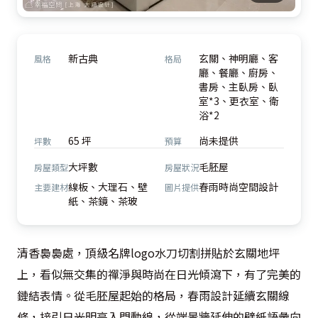
新古典
玄關、神明廳、客
風格
格局
廳、餐廳、廚房、
書房、主臥房、臥
室*3、更衣室、衛
浴*2
65 坪
尚未提供
坪數
預算
大坪數
毛胚屋
房屋類型
房屋狀況
線板、大理石、壁
春雨時尚空間設計
主要建材
圖片提供
紙、茶鏡、茶玻
清香裊裊處，頂級名牌logo水刀切割拼貼於玄關地坪
上，看似無交集的禪淨與時尚在日光傾瀉下，有了完美的
鏈結表情。從毛胚屋起始的格局，春雨設計延續玄關線
條，接引日光明亮入門動線，從端景牆延伸的壁紙語彙向