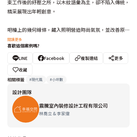
束工作後的紓壓之所，以木紋語彙為主，卻不陷入傳統，
精采展現出年輕創意。

吧檯上的幾何線條，藏入照明營造時尚氣氛，並改善原本
不理想的排煙設備，讓愛料理的型男大主廚，有大展身手
閱讀更多
喜歡這個案例嗎?
的空間。用以取代臥房隔間的穿透式書櫃，將採光再次延
伸分享；室內櫃子高度皆不達天花板，減少量體的壓迫
LINE
Facebook
複製連結
更多
性，置身小空間依然有舒適寬敞的視覺感受。
收藏
相關標籤
#
現代風
#
小坪數
設計團隊
震騰室內裝修設計工程有限公司
林喬立 & 李家偉