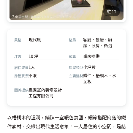
12
現代風
客廳、餐廳、廚
風格
格局
房、臥房、衛浴
10 坪
尚未提供
坪數
預算
1人
小坪數
居住成員
房屋類型
不限
鐵件、梧桐木、水
房屋狀況
主要建材
泥板
震騰室內裝修設計
圖片提供
工程有限公司
以梧桐木的溫潤，鋪陳一室暖色氛圍，細節搭配俐落的鐵
件素材，交織出現代生活意象。一人居住的小空間，是結