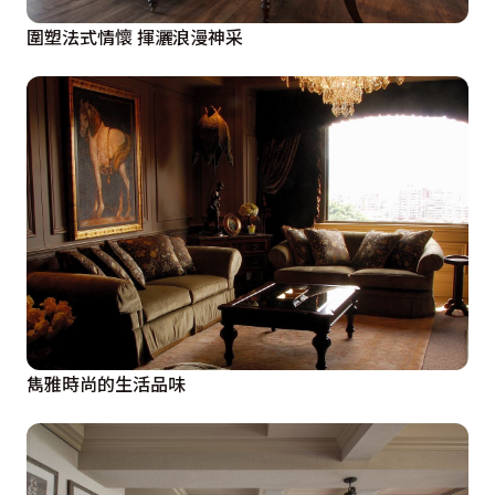
圍塑法式情懷 揮灑浪漫神采
雋雅時尚的生活品味