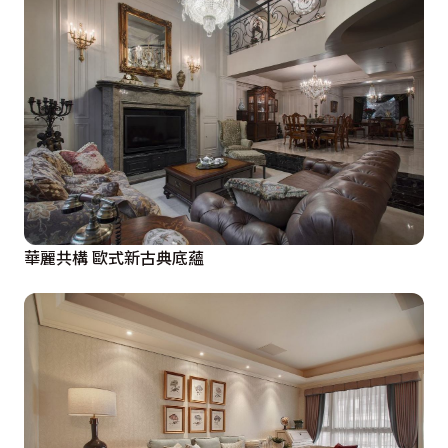
華麗共構 歐式新古典底蘊