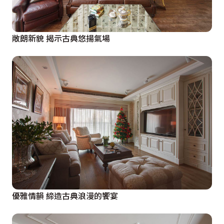
敞朗新貌 揭示古典悠揚氣場
優雅情韻 締造古典浪漫的饗宴