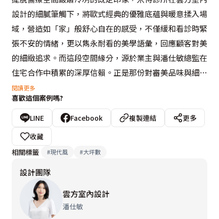
設計的細膩筆觸下，將歐式經典的優雅底蘊與暖意揉入場
域，營造如「家」般舒心自在的感受，不僅緩和看診時緊
張不安的情緒，更以雋永耐看的美學語彙，回應顧客對美
的細緻追求。而這段空間緣分，源於業主與潘仕敏總監在
住宅合作中積累的深厚信賴。正是那份對審美品味與細節
掌握的安心感，讓這處守護美麗的療癒場域，再次放心地
閱讀更多
喜歡這個案例嗎?
託付於潘仕敏總監之手。

LINE
Facebook
複製連結
更多
深諳色彩對情緒的調節作用，設計師以暖煦木皮與大地色
收藏
鋪敘自然基調，傳遞穩定人心的力量；橘粉、雅綠與奢金
相關標籤
#
現代風
#
大坪數
交織點綴，於細節中挹注尊榮質感。隨著圓弧曲線與柔和
設計團隊
光影的層層勾勒，引領顧客自梯廳、換鞋區步入迎賓櫃
檯，在賓至如歸的儀式感中，開啟一場身心舒緩的美學洗
雲方室內設計
禮。

潘仕敏