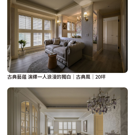
場域不可或缺的核心。在動線佈局上，透過公共、半私
密、私密的分層邏輯，導入「口字型」環狀動線，使各機
能區域流暢串接，並承載相應的心理狀態，同時賦予醫護
人員最短路徑，有效提升作業效率。

針對要求嚴謹的無菌手術室，設計師進一步權衡設備間距
與護理動線，全面配置全自動門系統以實現無接觸進出，
並優化自手術室至恢復室的病床移載路徑，將術後舒適與
安全納入縝密規劃，築起醫療品質與安全的堅實防線。
古典藝蘊 演繹一人浪漫的獨白｜古典風｜20坪