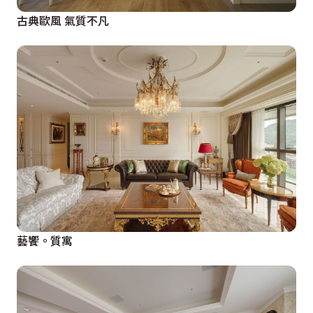
古典歐風 氣質不凡
藝饗。質寓