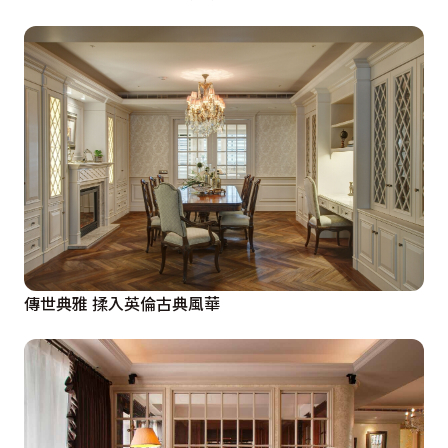
傳世典雅 揉入英倫古典風華