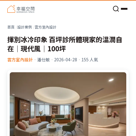
老屋預算分配與高 CP 值煥新術
看不見的居家風險和翻新關鍵
老屋預算分配與高 CP 值煥新術
首頁
設計案例
雲方室內設計
揮別冰冷印象 百坪診所體現家的溫潤自
在｜現代風｜100坪
雲方室內設計
·
潘仕敏
·
2026-04-28
·
155
人氣