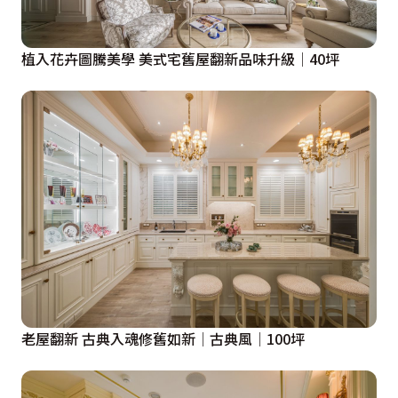
植入花卉圖騰美學 美式宅舊屋翻新品味升級│40坪
老屋翻新 古典入魂修舊如新│古典風│100坪