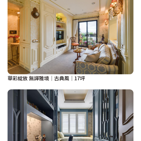
華彩綻放 無譁雅境｜古典風｜17坪