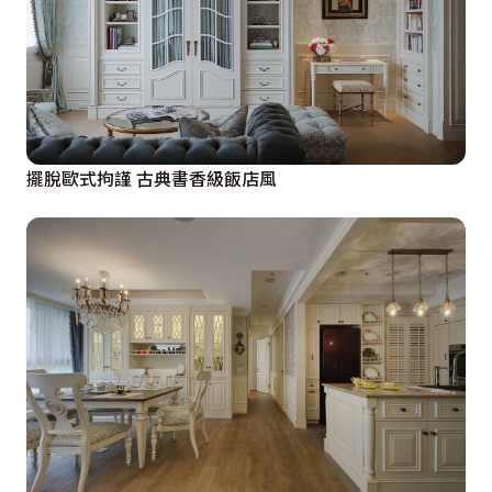
擺脫歐式拘謹 古典書香級飯店風