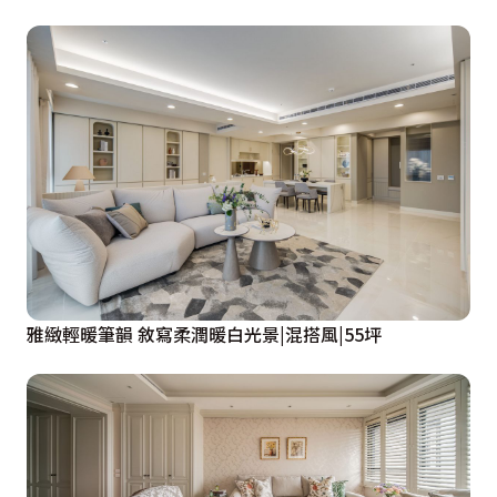
雅緻輕暖筆韻 敘寫柔潤暖白光景|混搭風|55坪