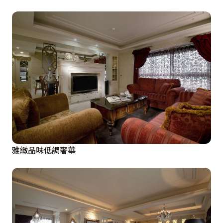
雅緻品味低調奢華