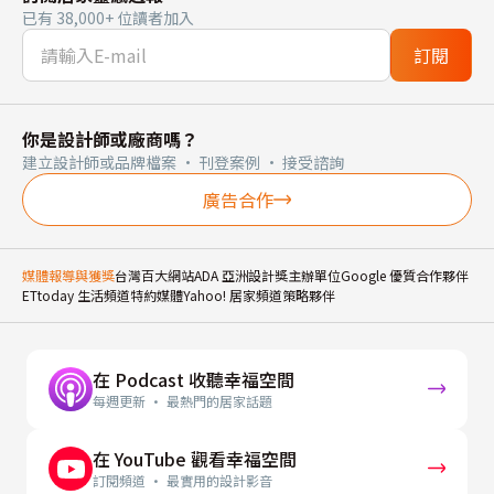
已有 38,000+ 位讀者加入
訂閱
你是設計師或廠商嗎？
建立設計師或品牌檔案 · 刊登案例 · 接受諮詢
廣告合作
媒體報導與獲獎
台灣百大網站
ADA 亞洲設計獎主辦單位
Google 優質合作夥伴
ETtoday 生活頻道特約媒體
Yahoo! 居家頻道策略夥伴
在 Podcast 收聽幸福空間
每週更新 · 最熱門的居家話題
在 YouTube 觀看幸福空間
訂閱頻道 · 最實用的設計影音