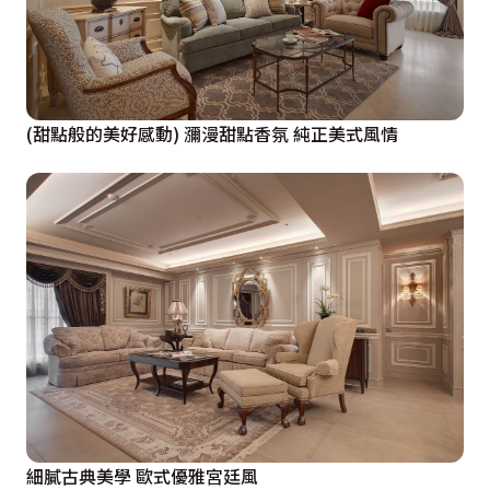
(甜點般的美好感動) 瀰漫甜點香氛 純正美式風情
細膩古典美學 歐式優雅宮廷風