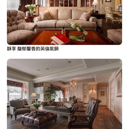
靜享 馥郁馨香的英倫氣韻