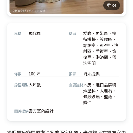
34
現代風
梯廳、更鞋區、接
風格
格局
待櫃檯、等候區、
諮詢室、VIP室、注
射區、手術室、恢
復室、淋浴間、盥
洗空間
100 坪
尚未提供
坪數
預算
大坪數
木皮、進口品牌特
房屋類型
主要建材
殊塗料、大理石、
條紋玻璃、壁紙、
鐵件
雲方室內設計
圖片提供
擺脫醫療空間嚴肅冷冽的既定印象，米侍診所在雲方室內