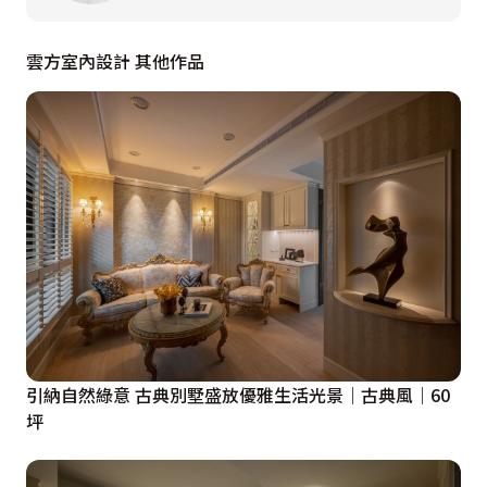
作為空間的視覺焦點，迎賓櫃檯以弧形流線柔化生硬線
雲方室內設計 其他作品
條，礦物塗料手刮出的自然紋理，與底層金屬漆相襯交
映，在光影流轉下閃爍潤澤光感，體現出溫暖雅緻的品牌
精神。候診區則跳脫制式思維，以鬆弛的沙發與地毯取代
冷硬排椅，搭配天花柔和的光穹，使顧客如置身自家客廳
般放鬆。

對於顧客最在意的隱私需求，注射區採包廂式座位設計，
透過隔屏與專屬邊櫃的細心規劃，為每位顧客圈劃出無壓
的私人領地，優雅化解鄰座間的侷促與尷尬。此外，為維
持立面的純粹視感，行政文件及備品收納皆巧妙隱匿於牆
體之內、卡座之下，或轉化為精緻的端景櫃位。

引納自然綠意 古典別墅盛放優雅生活光景｜古典風｜60
坪
除了感性氛圍之外，專業與安全的理性層面，同樣是醫療