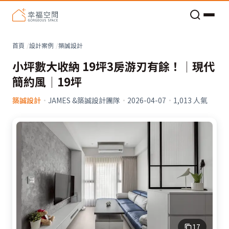
老屋預算分配與高 CP 值煥新術
首頁
設計案例
築誠設計
小坪數大收納 19坪3房游刃有餘！│現代
簡約風│19坪
築誠設計
·
JAMES &築誠設計團隊
·
2026-04-07
·
1,013
人氣
17