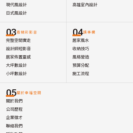
現代風設計
高雄室內設計
日式風設計
03
04
看精彩影音
讀專欄
完整空間實走
居家風水
設計師短影音
收納技巧
居家佈置靈感
風格營造
大坪數設計
預算分配
小坪數設計
施工流程
05
關於幸福空間
關於我們
公司歷程
企業徵才
聯絡我們