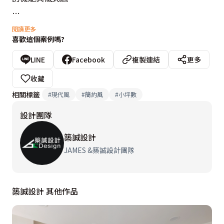
推開門，花磚鋪陳出的玄關區立時營造出歸家的儀式感。
閱讀更多
喜歡這個案例嗎?
設計師巧妙利用全身穿衣鏡遮蔽電箱，並精算動線配置僅
25公分深的窄身鞋櫃，在不壓迫走道的前提下滿足基本
LINE
Facebook
複製連結
更多
收納。結合黑鐵件與長虹玻璃屏風，在「遮」與「透」之
收藏
間，巧妙界定空間卻不阻斷視線。

相關標籤
#
現代風
#
簡約風
#
小坪數
設計團隊
進入客廳，傳統餐桌被捨棄，取而代之的是多功能變形茶
几。這件家具既是平時的收納核心，展開後即變身為全家
築誠設計
共聚的大餐桌，釋放出珍貴的坪數。客廳以純淨的白色為
JAMES &築誠設計團隊
基底，電視牆採用司曼特特殊漆堆疊層次，搭配離地式櫃
體與隱藏燈帶，在仿清水模的質感中，視覺上更顯輕盈開
築誠設計 其他作品
闊。

為了放大視覺感，客廳窗側預留了20公分收納區，讓窗