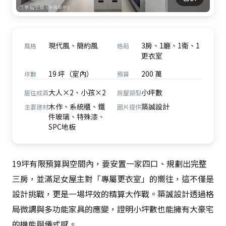
現代風、簡約風
3房、1廳、1衛、1
風格
格局
更衣室
19 坪（室內）
200 萬
坪數
預算
大人×2、小孩×2
小坪數
居住成員
房屋類型
木作、系統櫃、鐵
築誠設計
主要建材
圖片提供
件玻璃、特殊漆、
SPC地板
19坪有限預算與空間內，要安置一家四口、規劃出完整
三房，並滿足女屋主對「專屬更衣室」的嚮往，這不僅是
設計挑戰，更是一場坪效的精算大作戰。築誠設計透過格
局微調與多功能家具的應變，證明小坪數也能擁有大豪宅
的機能與儀式感。
