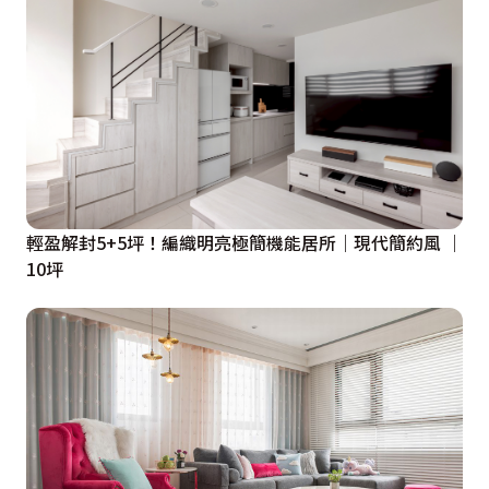
簾能完全隱入牆體，將戶外景致引入室內。主臥室規劃
上，設計師將原有的兩套衛浴拆解，其中一套改造成1.4
坪的步入式更衣室，徹底解決女屋主的收納痛點。床頭牆
面以木皮與特殊漆異材質拼接，雙圓造型結合間接照明，
營造出溫潤且具深度美學的休憩氛圍。

在僅有 1.5 坪的男孩房與女孩房中，「架高床」成為空間
輕盈解封5+5坪！編織明亮極簡機能居所｜現代簡約風 ｜
利用的核心。男孩房床下配置大容量側拉櫃，連樓梯踏階
10坪
都設計成抽屜，精準善用每一寸畸零空間。而女孩房採用
淺色調系統櫃放大視覺，並增設烤漆玻璃書桌與磁吸鐵
板，滿足青春期孩子的佈置需求。

設計師強調，小宅裝修需在預算與安全間取得平衡，將費
用花在刀口上，例如兒童房與更衣室的部分櫃體棄系統櫃