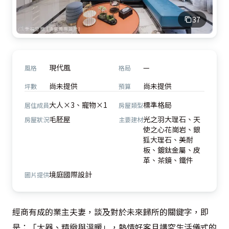
37
現代風
—
風格
格局
尚未提供
尚未提供
坪數
預算
大人×3、寵物×1
標準格局
居住成員
房屋類型
毛胚屋
光之羽大理石、天
房屋狀況
主要建材
使之心花崗岩、銀
狐大理石、美耐
板、鍍鈦金屬、皮
革、茶鏡、鐵件
境庭國際設計
圖片提供
經商有成的業主夫妻，談及對於未來歸所的關鍵字，即
是：「大器、精緻與溫暖」，熱情好客且講究生活儀式的