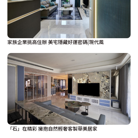
家族企業挑高住辦 美宅隱藏好運密碼|現代風
「石」在精彩 擁抱自然輕奢客製華美居家