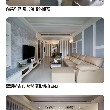
向美靠齊 境式混搭休閒宅
藍調新古典 悠然優雅切換自如