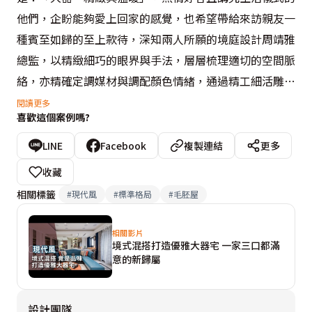
他們，企盼能夠愛上回家的感覺，也希望帶給來訪親友一
種賓至如歸的至上款待，深知兩人所願的境庭設計周靖雅
總監，以精緻細巧的眼界與手法，層層梳理適切的空間脈
絡，亦精確定調媒材與調配顏色情緒，通過精工細活雕琢
獨有氣度，使大宅專屬的高貴格調，無須言說。

閱讀更多
喜歡這個案例嗎?
從玄關邁向客廳，以含蘊高雅石紋脈絡、名為光之羽的大
LINE
Facebook
複製連結
更多
理石揭開家幕，從返家那刻起，即能深刻感受名貴奢雅的
收藏
空間質韻，循序而入，以純粹白鑲佐浮光金，依序摻揉鍍
相關標籤
#
現代風
#
標準格局
#
毛胚屋
鈦金屬、燈條、皮革與茶鏡，韜韞自成一格的恢弘氣度，
亦憑藉石紋的漫流軌跡，使公領域形成似離而合的曖昧關
相關影片
境式混搭打造優雅大器宅 一家三口都滿
係，無形中拉闊了空間尺度，也攏聚了全家人情感。

意的新歸屬
同步細心顧及毛孩需求，以銀狐大理石鑲上一圈墨黑框
設計團隊
線，宛若柔軟地毯般圍塑暖心情境，也能切合日常的清理