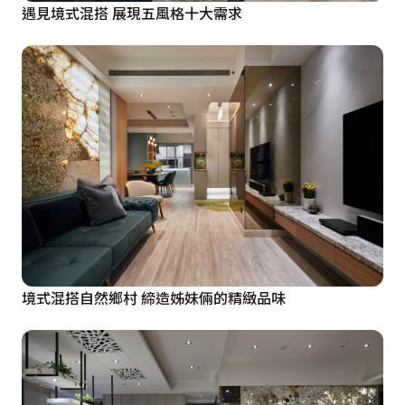
遇見境式混搭 展現五風格十大需求
境式混搭自然鄉村 締造姊妹倆的精緻品味