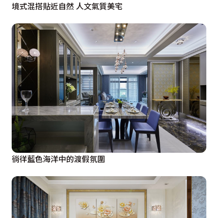
境式混搭貼近自然 人文氣質美宅
徜徉藍色海洋中的渡假氛圍