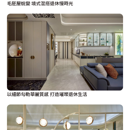
毛胚屋蛻變 境式混搭退休慢時光
以細節勾勒華麗質感 打造璀璨退休生活