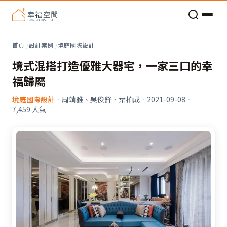
老屋預算分配與高 CP 值煥新術
看不見的居家風險和翻新關鍵
老屋預算分配與高 CP 值煥新術
首頁
設計案例
境庭國際設計
境式混搭打造優雅大器宅，一家三口的幸
福歸屬
境庭國際設計
·
周靖雅、吳俊鋒、葉柏成
·
2021-09-08
·
7,459
人氣