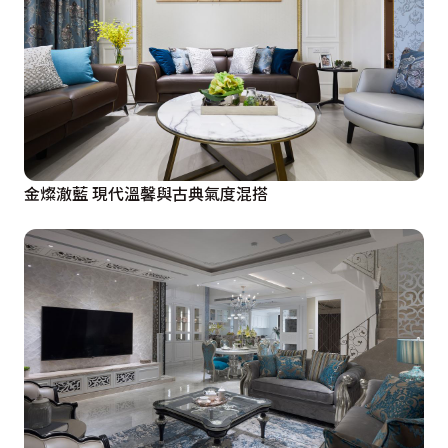
金燦澈藍 現代溫馨與古典氣度混搭