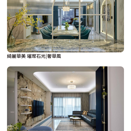
綺麗華美 璀璨石光|奢華風