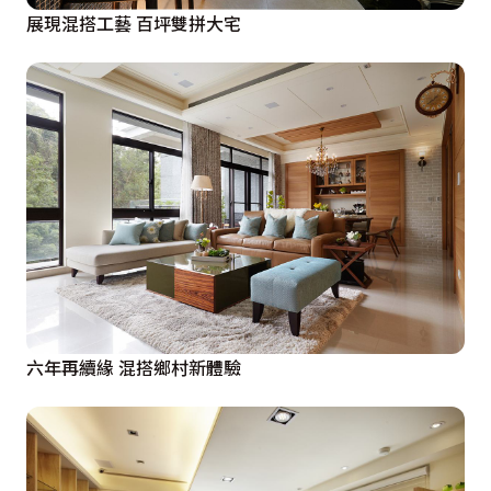
展現混搭工藝 百坪雙拼大宅
六年再續緣 混搭鄉村新體驗