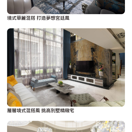
境式華麗混搭 打造夢想宮廷風
層層境式混搭風 挑高別墅精緻宅