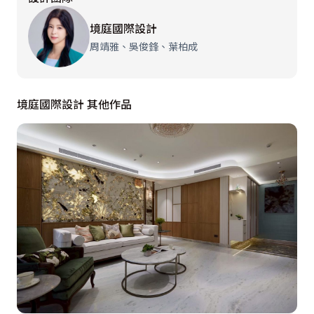
需求。對於收納機能也是仔細研磨，沿著柱深拓增成一方
境庭國際設計
儲藏間，使高爾夫球具與行李箱妥善歸放，佐配隱藏門設
周靖雅、吳俊鋒、葉柏成
計，梳整簡潔俐落的空間線條；此外，根據家人各自所願
訂製機能，於天花設置爸爸的健身單槓、沿窗配置女兒的
寧靜臥榻，全家人都能尋得專屬角落。

境庭國際設計 其他作品
私領域亦於主臥室與女兒房分別設置網美級的梳妝台，以
及量身配置精品包包展示櫃，使心愛的服飾配件各得其
所，體現獨有的美學品味。對於色彩搭配也是用心看待，
以夫妻倆心所屬的寶藍當作主色調，並於客廳茶几、沙發
抱枕與畫作注入一抹暖橘，平衡冷暖色調，也實現心中理
想的溫暖家景。