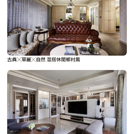
古典╳華麗╳自然 混搭休閒鄉村風