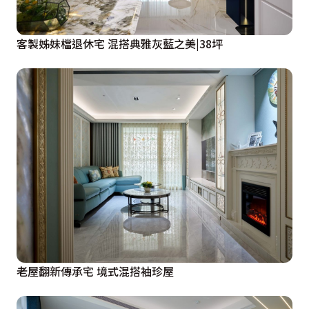
客製姊妹檔退休宅 混搭典雅灰藍之美|38坪
老屋翻新傳承宅 境式混搭袖珍屋