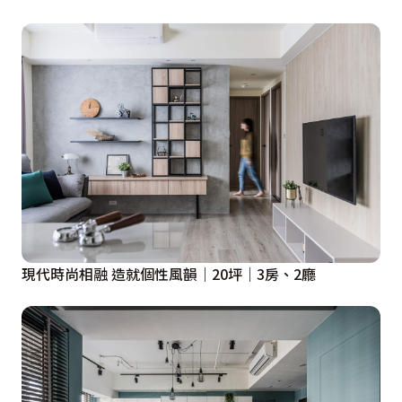
現代時尚相融 造就個性風韻｜20坪｜3房、2廳