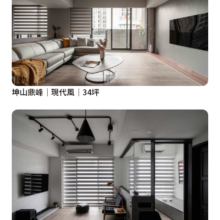
坤山鼎峰│現代風│34坪