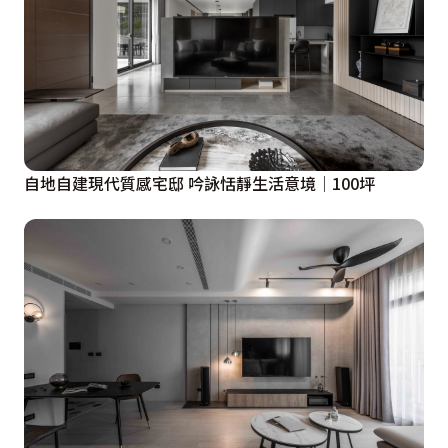
自地自建現代質感宅邸 吟詠恬靜生活意境│100坪