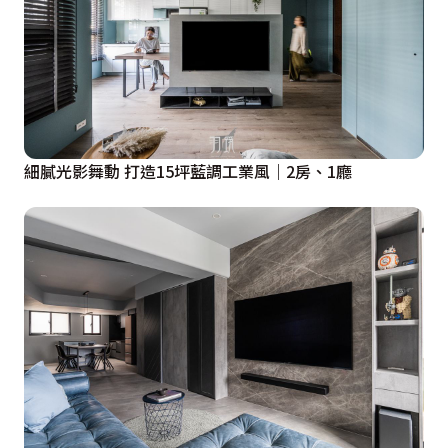
細膩光影舞動 打造15坪藍調工業風｜2房、1廳