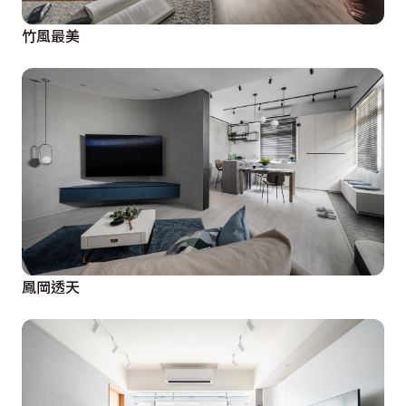
竹風最美
鳳岡透天