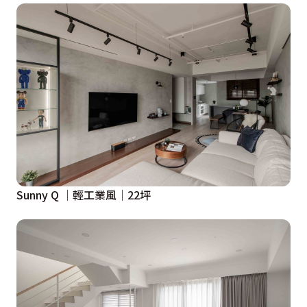
Sunny Q │輕工業風│22坪