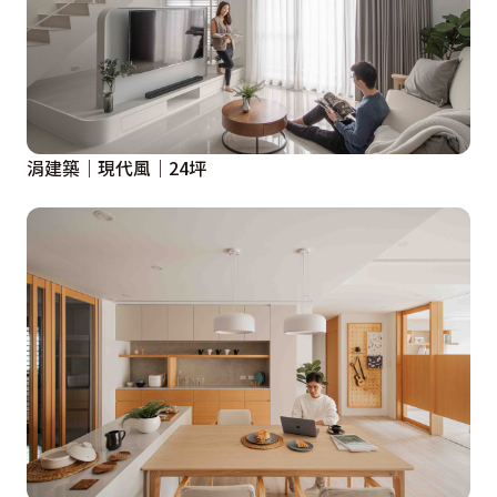
涓建築｜現代風｜24坪