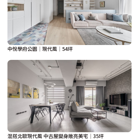
中悅學府公園│現代風│54坪
混搭北歐現代風 中古屋變身敞亮美宅│35坪