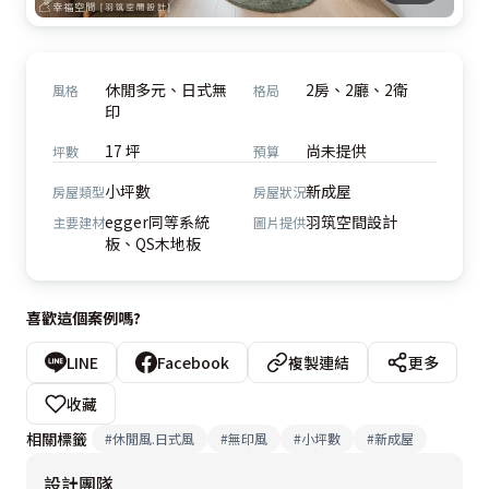
休閒多元、日式無
2房、2廳、2衛
風格
格局
印
17 坪
尚未提供
坪數
預算
小坪數
新成屋
房屋類型
房屋狀況
egger同等系統
羽筑空間設計
主要建材
圖片提供
板、QS木地板
喜歡這個案例嗎?
LINE
Facebook
複製連結
更多
收藏
相關標籤
#
休閒風.日式風
#
無印風
#
小坪數
#
新成屋
設計團隊