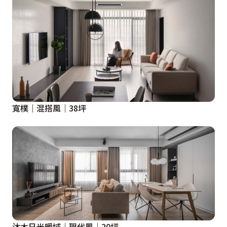
寬樸｜混搭風｜38坪
沐木日光暖域｜現代風｜20坪