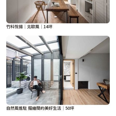
竹科悅揚│北歐風│14坪
自然風進駐 描繪簡約美好生活│50坪