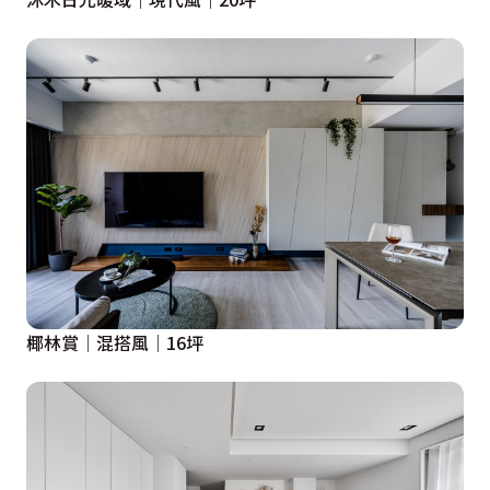
椰林賞│混搭風│16坪