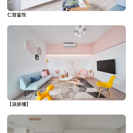
仁發富悅
【涵景樓】