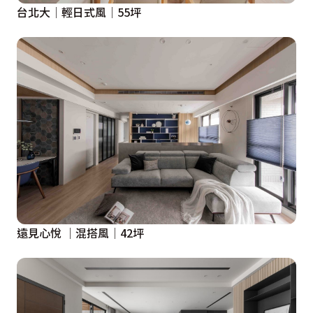
台北大│輕日式風│55坪
遠見心悅 │混搭風│42坪