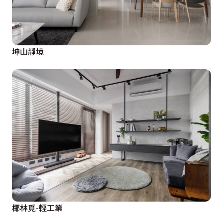
坤山靜境
椰林覓-輕工業